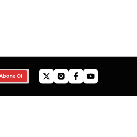
go
Güvenli Alışveriş
z’de
Tüm siparişleriniz’de
veriş
hızlı kargo ile alışveriş
yapın.
Abone Ol
ilgileri
Kategoriler
Kamp Malzemeleri