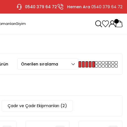
0540 379 64 72
Hemen Ara
0540 379 64 72
ipmanları
Giyim
ürün
Çadır ve Çadır Ekipmanları
(2)