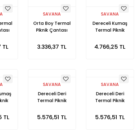
A
SAVANA
SAVANA
Termal
Orta Boy Termal
Dereceli Kumaş
ntası
Piknik Çantası
Termal Piknik
muflaj
Kamuflaj
Çantası Haki
7 TL
3.336,37 TL
4.766,25 TL
A
SAVANA
SAVANA
Kumaş
Dereceli Deri
Dereceli Deri
knik
Termal Piknik
Termal Piknik
muflaj
Çantası Gold
Çantası
Kahverengi
5 TL
5.576,51 TL
5.576,51 TL