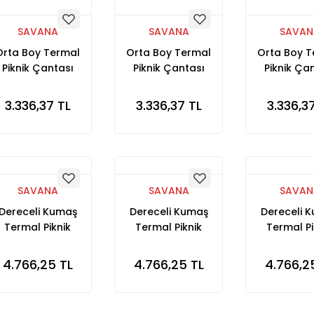
SAVANA
SAVANA
SAVAN
Orta Boy Termal
Orta Boy Termal
Orta Boy 
Piknik Çantası
Piknik Çantası
Piknik Ça
Siyah
Haki
Turuncu Ka
3.336,37 TL
3.336,37 TL
3.336,3
SAVANA
SAVANA
SAVAN
Dereceli Kumaş
Dereceli Kumaş
Dereceli 
Termal Piknik
Termal Piknik
Termal Pi
Çantası Siyah
Çantası Turuncu
Çantası Ka
Kamuflaj
4.766,25 TL
4.766,25 TL
4.766,2