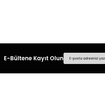
Hızlı Kargo
Tüm siparişleriniz’de
Tüm
hızlı kargo ile alışveriş
hızl
yapın.
E-Bültene Kayıt Olun
Müşteri İletişim
Kurumsal
Mesafeli Satış Sözleşmesi
0540 379 64 72