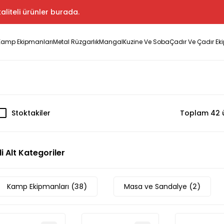
aliteli ürünler burada.
Kamp Ekipmanları
Metal Rüzgarlık
Mangal
Kuzine Ve Soba
Çadır Ve Çadır Ek
Stoktakiler
Toplam 42 
ili Alt Kategoriler
Kamp Ekipmanları
(38)
Masa ve Sandalye
(2)