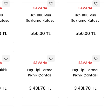
A
SAVANA
SAVANA
00
HC-1010 Mini
HC-1010 Mini
utusu
Saklama Kutusu
Saklama Kutusu
Şeffaf
Yeşil
0 TL
550,00 TL
550,00 TL
A
SAVANA
SAVANA
lıklı
Fıçı Tipi Termal
Fıçı Tipi Termal
Piknik Çantası
Piknik Çantası
Kamuflaj
Turuncu Kamuflaj
0 TL
3.431,70 TL
3.431,70 TL