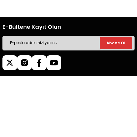
ile alışveriş yapın.
ile alışveriş yapın.
E-Bültene Kayıt Olun
Abone Ol
Müşteri İletişim
0540 379 64 72
Whatsapp Destek
0540 379 64 72
destek@mgokturkgroup.com