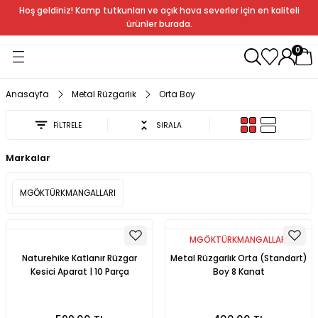
Hoş geldiniz! Kamp tutkunları ve açık hava severler için en kaliteli
Geri Dön
Geri Dön
Geri Dön
Geri Dön
Geri Dön
Geri Dön
Geri Dön
Geri Dön
ürünler burada.
0
ağı
ndalye
anları
rlık
Soba
dır Ekipmanları
Anasayfa
Metal Rüzgarlık
Orta Boy
FİLTRELE
SIRALA
r
Markalar
rı
ı
al
MGÖKTÜRKMANGALLARI
arları
al
MGÖKTÜRKMANGALLARI
Naturehike Katlanır Rüzgar
Metal Rüzgarlık Orta (Standart)
Kesici Aparat | 10 Parça
Boy 8 Kanat
bak
a