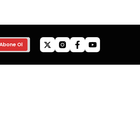
yapın.
Abone Ol
ilgileri
Kategoriler
Kamp Malzemeleri
Mangallar
Giyim & Aksesuar
Outdoor Ürünleri
limat
Kuzine & Soba