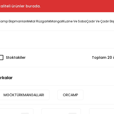
aliteli ürünler burada.
Kamp Ekipmanları
Metal Rüzgarlık
Mangal
Kuzine Ve Soba
Çadır Ve Çadır Ek
Stoktakiler
Toplam 20 
rkalar
MGÖKTÜRKMANGALLARI
ORCAMP