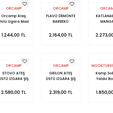
ORCAMP
ORCAMP
ORCA
Orcamp Ateş
FLAVO DEMONTE
KATLANAB
Üstü Izgara Maxi
BARBEKÜ
MANGA
1.244,00 TL
2.164,00 TL
2.273,0
ORCAMP
ORCAMP
MGÖKTÜRK
STOVO ATEŞ
GRİLON ATEŞ
Kamp So
ÜSTÜ IZGARA ŞİŞ
ÜSTÜ IZGARA ŞİŞ
Yaldız Bo
PİLİÇ ÇEVİRME
PİLİÇ ÇEVİRME
Yüksek Ay
APARATI
APARATLI
2.580,00 TL
2.319,00 TL
1.850,0