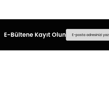
yapın.
E-Bültene Kayıt Olun
Müşteri İletişim
Kurumsal
Mesafeli Satış Sözleşmesi
0540 379 64 72
Üyelik Sözleşmesi
Whatsapp Destek
Gizlilik & Güvenlik
0540 379 64 72
Kişisel Verilerin Korunması
destek@mgokturkgroup.com
İade & Değişim