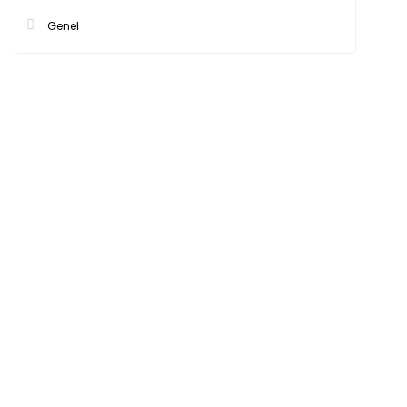
Genel
Hızlı Kargo
Tüm siparişleriniz’de
Tüm
hızlı kargo ile alışveriş
hızl