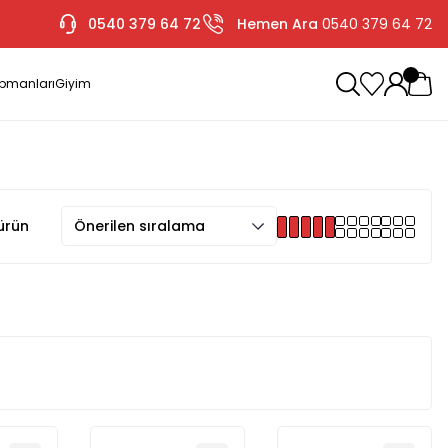
0540 379 64 72
Hemen Ara
0540 379 64 72
ipmanları
Giyim
ürün