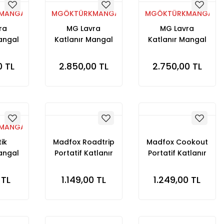
MANGALLARI
MGÖKTÜRKMANGALLARI
MGÖKTÜRKMANGALLA
ra
MG Lavra
MG Lavra
angal
Katlanır Mangal
Katlanır Mangal
 25x50
Orta Boy 25x45
Küçük Boy 25x40
0 TL
2.850,00 TL
2.750,00 TL
MANGALLARI
ik
Madfox Roadtrip
Madfox Cookout
angal
Portatif Katlanır
Portatif Katlanır
Boy
BBQ Mangal
BBQ Mangal
 TL
1.149,00 TL
1.249,00 TL