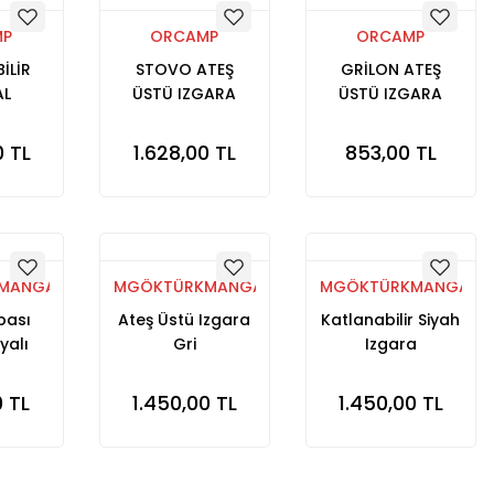
MP
ORCAMP
ORCAMP
İLİR
STOVO ATEŞ
GRİLON ATEŞ
L
ÜSTÜ IZGARA
ÜSTÜ IZGARA
0 TL
1.628,00 TL
853,00 TL
MANGALLARI
MGÖKTÜRKMANGALLARI
MGÖKTÜRKMANGALLA
bası
Ateş Üstü Izgara
Katlanabilir Siyah
yalı
Gri
Izgara
aklı
0 TL
1.450,00 TL
1.450,00 TL