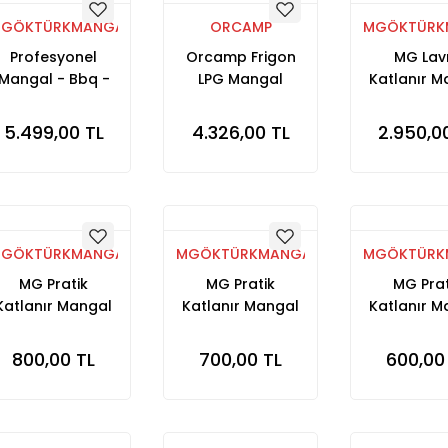
GÖKTÜRKMANGALLARI
ORCAMP
MGÖKTÜRK
Profesyonel
Orcamp Frigon
MG Lav
Mangal - Bbq -
LPG Mangal
Katlanır M
Katlanabilir
Büyük Boy
ortatif Mangal -
5.499,00 TL
4.326,00 TL
2.950,0
Taşınabilir
Mangal - Kutulu
Mangal - Kare
Mangal
GÖKTÜRKMANGALLARI
MGÖKTÜRKMANGALLARI
MGÖKTÜRK
MG Pratik
MG Pratik
MG Prat
Katlanır Mangal
Katlanır Mangal
Katlanır M
Büyük Boy
Orta Boy
Küçük 
800,00 TL
700,00 TL
600,00