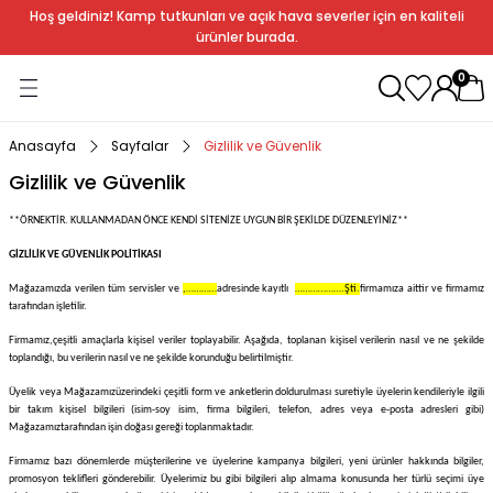
Hoş geldiniz! Kamp tutkunları ve açık hava severler için en kaliteli
Geri Dön
Geri Dön
Geri Dön
Geri Dön
Geri Dön
Geri Dön
Geri Dön
Geri Dön
ürünler burada.
0
ağı
ndalye
anları
rlık
Soba
dır Ekipmanları
Anasayfa
Sayfalar
Gizlilik ve Güvenlik
Gizlilik ve Güvenlik
r
**ÖRNEKTİR. KULLANMADAN ÖNCE KENDİ SİTENİZE UYGUN BİR ŞEKİLDE DÜZENLEYİNİZ**
rı
ı
al
GİZLİLİK VE GÜVENLİK POLİTİKASI
Mağazamızda verilen tüm servisler ve
,…………
adresinde kayıtlı
……………….Şti.
firmamıza aittir ve firmamız
arları
tarafından işletilir.
Firmamız,
çeşitli amaçlarla kişisel veriler toplayabilir. Aşağıda, toplanan kişisel verilerin nasıl ve ne şekilde
al
toplandığı, bu verilerin nasıl ve ne şekilde korunduğu belirtilmiştir.
Üyelik veya
Mağazamız
üzerindeki çeşitli form ve anketlerin doldurulması suretiyle üyelerin kendileriyle ilgili
bir takım kişisel bilgileri (isim-soy isim, firma bilgileri, telefon, adres veya e-posta adresleri gibi)
Mağazamız
tarafından işin doğası gereği toplanmaktadır.
bak
a
Firmamız bazı dönemlerde müşterilerine ve üyelerine kampanya bilgileri, yeni ürünler hakkında bilgiler,
promosyon teklifleri gönderebilir. Üyelerimiz bu gibi bilgileri alıp almama konusunda her türlü seçimi üye