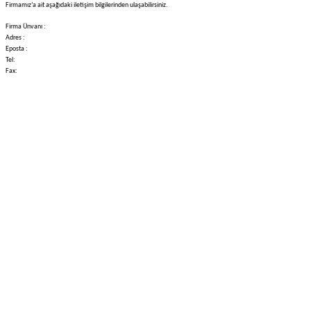
Firmamız’a ait aşağıdaki iletişim bilgilerinden ulaşabilirsiniz.
Firma Ünvanı :
Adres :
Eposta :
Tel:
Fax:
Hızlı Kargo
Orjinal Ürün
Tüm siparişleriniz’de hızlı kargo
Tüm siparişleriniz’de hızlı kargo
ile alışveriş yapın.
ile alışveriş yapın.