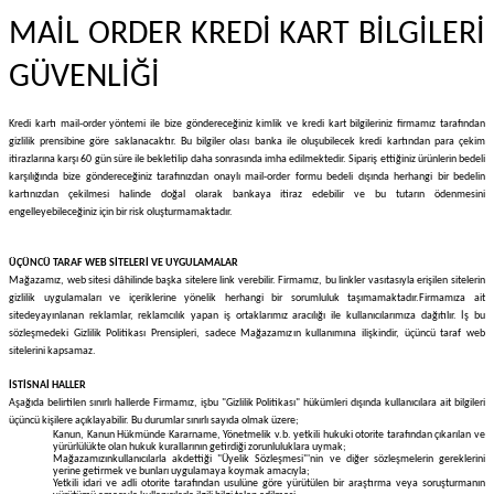
MAİL ORDER KREDİ KART BİLGİLERİ
GÜVENLİĞİ
Kredi kartı mail-order yöntemi ile bize göndereceğiniz kimlik ve kredi kart bilgileriniz firmamız tarafından
gizlilik prensibine göre saklanacaktır. Bu bilgiler olası banka ile oluşubilecek kredi kartından para çekim
itirazlarına karşı 60 gün süre ile bekletilip daha sonrasında imha edilmektedir. Sipariş ettiğiniz ürünlerin bedeli
karşılığında bize göndereceğiniz tarafınızdan onaylı mail-order formu bedeli dışında herhangi bir bedelin
kartınızdan çekilmesi halinde doğal olarak bankaya itiraz edebilir ve bu tutarın ödenmesini
engelleyebileceğiniz için bir risk oluşturmamaktadır.
ÜÇÜNCÜ TARAF WEB SİTELERİ VE UYGULAMALAR
Mağazamız, web sitesi dâhilinde başka sitelere link verebilir. Firmamız, bu linkler vasıtasıyla erişilen sitelerin
gizlilik uygulamaları ve içeriklerine yönelik herhangi bir sorumluluk taşımamaktadır.
Firmamıza ait
sitede
yayınlanan reklamlar, reklamcılık yapan iş ortaklarımız aracılığı ile kullanıcılarımıza dağıtılır. İş bu
sözleşmedeki Gizlilik Politikası Prensipleri, sadece Mağazamızın kullanımına ilişkindir, üçüncü taraf web
sitelerini kapsamaz.
İSTİSNAİ HALLER
Aşağıda belirtilen sınırlı hallerde Firmamız, işbu "Gizlilik Politikası" hükümleri dışında kullanıcılara ait bilgileri
üçüncü kişilere açıklayabilir. Bu durumlar sınırlı sayıda olmak üzere;
Kanun, Kanun Hükmünde Kararname, Yönetmelik v.b. yetkili hukuki otorite tarafından çıkarılan ve
yürürlülükte olan hukuk kurallarının getirdiği zorunluluklara uymak;
Mağazamızınkullanıcılarla akdettiği "Üyelik Sözleşmesi"'nin ve diğer sözleşmelerin gereklerini
yerine getirmek ve bunları uygulamaya koymak amacıyla;
Yetkili idari ve adli otorite tarafından usulüne göre yürütülen bir araştırma veya soruşturmanın