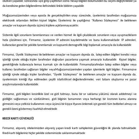
olurken yapabilir, sonrasında üye girişi yaptıktan sonra hesap bilgileri bölümünden bu seçimi değiştirilebilir ya
da kendisine gelen bilgilendirme iletisindeki linkle bildirim yapabilir.
Mağazamız
üzerinden veya eposta ile gerçekleştirilen onay sürecinde, üyelerimiz tarafından mağazamıza
elektronik ortamdan iletilen kişisel bilgiler, Üyelerimiz ile yaptığımız "Kullanıcı Sözleşmesi" ile belirlenen
amaçlar ve kapsam dışında üçüncü kişilere açıklanmayacaktır.
Sistemle ilgili sorunların tanımlanması ve verilen hizmet ile ilgili çıkabilecek sorunların veya uyuşmazlıkların
hızla çözülmesi için,
Firmamız
, üyelerinin IP adresini kaydetmekte ve bunu kullanmaktadır. IP adresleri,
kullanıcıları genel bir şekilde tanımlamak ve kapsamlı demografik bilgi toplamak amacıyla da kullanılabilir.
Firmamız
, Üyelik Sözleşmesi ile belirlenen amaçlar ve kapsam dışında da, talep edilen bilgileri kendisi veya
işbirliği içinde olduğu kişiler tarafından doğrudan pazarlama yapmak amacıyla kullanabilir. Kişisel bilgiler,
gerektiğinde kullanıcıyla temas kurmak için de kullanılabilir.
Firmamız
tarafından talep edilen bilgiler veya
kullanıcı tarafından sağlanan bilgiler veya
Mağazamız
üzerinden yapılan işlemlerle ilgili bilgiler;
Firmamız
ve
işbirliği içinde olduğu kişiler tarafından, "Üyelik Sözleşmesi" ile belirlenen amaçlar ve kapsam dışında da,
üyelerimizin kimliği ifşa edilmeden çeşitli istatistiksel değerlendirmeler, veri tabanı oluşturma ve pazar
araştırmalarında kullanılabilir.
Firmamız
, gizli bilgileri kesinlikle özel ve gizli tutmayı, bunu bir sır saklama yükümü olarak addetmeyi ve
gizliliğin sağlanması ve sürdürülmesi, gizli bilginin tamamının veya herhangi bir kısmının kamu alanına
girmesini veya yetkisiz kullanımını veya üçüncü bir kişiye ifşasını önlemek için gerekli tüm tedbirleri almayı ve
gerekli özeni göstermeyi taahhüt etmektedir.
KREDİ KARTI GÜVENLİĞİ
Firmamız
, alışveriş sitelerimizden alışveriş yapan kredi kartı sahiplerinin güvenliğini ilk planda tutmaktadır.
Kredi kartı bilgileriniz hiçbir şekilde sistemimizde saklanmamaktadır.