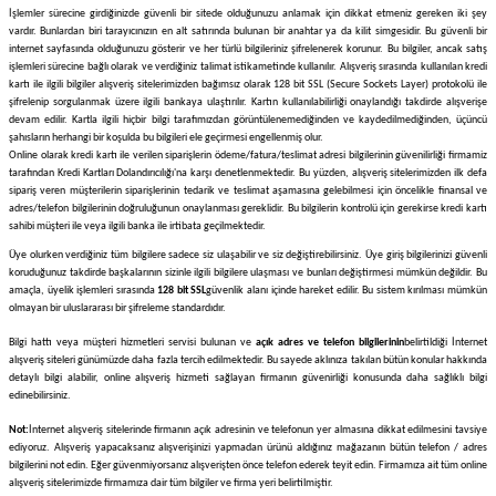
İşlemler sürecine girdiğinizde güvenli bir sitede olduğunuzu anlamak için dikkat etmeniz gereken iki şey
vardır. Bunlardan biri tarayıcınızın en alt satırında bulunan bir anahtar ya da kilit simgesidir. Bu güvenli bir
internet sayfasında olduğunuzu gösterir ve her türlü bilgileriniz şifrelenerek korunur. Bu bilgiler, ancak satış
işlemleri sürecine bağlı olarak ve verdiğiniz talimat istikametinde kullanılır. Alışveriş sırasında kullanılan kredi
kartı ile ilgili bilgiler alışveriş sitelerimizden bağımsız olarak 128 bit SSL (Secure Sockets Layer) protokolü ile
şifrelenip sorgulanmak üzere ilgili bankaya ulaştırılır. Kartın kullanılabilirliği onaylandığı takdirde alışverişe
devam edilir. Kartla ilgili hiçbir bilgi tarafımızdan görüntülenemediğinden ve kaydedilmediğinden, üçüncü
şahısların herhangi bir koşulda bu bilgileri ele geçirmesi engellenmiş olur.
Online olarak kredi kartı ile verilen siparişlerin ödeme/fatura/teslimat adresi bilgilerinin güvenilirliği firmamiz
tarafından Kredi Kartları Dolandırıcılığı'na karşı denetlenmektedir. Bu yüzden, alışveriş sitelerimizden ilk defa
sipariş veren müşterilerin siparişlerinin tedarik ve teslimat aşamasına gelebilmesi için öncelikle finansal ve
adres/telefon bilgilerinin doğruluğunun onaylanması gereklidir. Bu bilgilerin kontrolü için gerekirse kredi kartı
sahibi müşteri ile veya ilgili banka ile irtibata geçilmektedir.
Üye olurken verdiğiniz tüm bilgilere sadece siz ulaşabilir ve siz değiştirebilirsiniz. Üye giriş bilgilerinizi güvenli
koruduğunuz takdirde başkalarının sizinle ilgili bilgilere ulaşması ve bunları değiştirmesi mümkün değildir. Bu
amaçla, üyelik işlemleri sırasında
128 bit SSL
güvenlik alanı içinde hareket edilir. Bu sistem kırılması mümkün
olmayan bir uluslararası bir şifreleme standardıdır.
Bilgi hattı veya müşteri hizmetleri servisi bulunan ve
açık adres ve telefon bilgilerinin
belirtildiği İnternet
alışveriş siteleri günümüzde daha fazla tercih edilmektedir. Bu sayede aklınıza takılan bütün konular hakkında
detaylı bilgi alabilir, online alışveriş hizmeti sağlayan firmanın güvenirliği konusunda daha sağlıklı bilgi
edinebilirsiniz.
Not:
İnternet alışveriş sitelerinde firmanın açık adresinin ve telefonun yer almasına dikkat edilmesini tavsiye
ediyoruz. Alışveriş yapacaksanız alışverişinizi yapmadan ürünü aldığınız mağazanın bütün telefon / adres
bilgilerini not edin. Eğer güvenmiyorsanız alışverişten önce telefon ederek teyit edin. Firmamıza ait tüm online
alışveriş sitelerimizde firmamıza dair tüm bilgiler ve firma yeri belirtilmiştir.