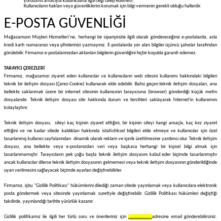
yürütümü amacıyla kullanıcılarla ilgili bilgi talep edilmesi;
Kullanıcıların hakları veya güvenliklerini korumak için bilgi vermenin gerekli olduğu hallerdir.
E-POSTA GÜVENLİĞİ
Mağazamızın Müşteri Hizmetleri’ne, herhangi bir siparişinizle ilgili olarak göndereceğiniz e-postalarda, asla
kredi kartı numaranızı veya şifrelerinizi yazmayınız. E-postalarda yer alan bilgiler üçüncü şahıslar tarafından
görülebilir. Firmamız e-postalarınızdan aktarılan bilgilerin güvenliğini hiçbir koşulda garanti edemez.
TARAYICI ÇEREZLERİ
Firmamız, mağazamızı ziyaret eden kullanıcılar ve kullanıcıların web sitesini kullanımı hakkındaki bilgileri
teknik bir iletişim dosyası (Çerez-Cookie) kullanarak elde edebilir. Bahsi geçen teknik iletişim dosyaları, ana
bellekte saklanmak üzere bir internet sitesinin kullanıcının tarayıcısına (browser) gönderdiği küçük metin
dosyalarıdır. Teknik iletişim dosyası site hakkında durum ve tercihleri saklayarak İnternet'in kullanımını
kolaylaştırır.
Teknik iletişim dosyası, siteyi kaç kişinin ziyaret ettiğini, bir kişinin siteyi hangi amaçla, kaç kez ziyaret
ettiğini ve ne kadar sitede kaldıkları hakkında istatistiksel bilgileri elde etmeye ve kullanıcılar için özel
tasarlanmış kullanıcı sayfalarından dinamik olarak reklam ve içerik üretilmesine yardımcı olur. Teknik iletişim
dosyası, ana bellekte veya e-postanızdan veri veya başkaca herhangi bir kişisel bilgi almak için
tasarlanmamıştır. Tarayıcıların pek çoğu başta teknik iletişim dosyasını kabul eder biçimde tasarlanmıştır
ancak kullanıcılar dilerse teknik iletişim dosyasının gelmemesi veya teknik iletişim dosyasının gönderildiğinde
uyarı verilmesini sağlayacak biçimde ayarları değiştirebilirler.
Firmamız, işbu "Gizlilik Politikası" hükümlerini dilediği zaman sitede yayınlamak veya kullanıcılara elektronik
posta göndermek veya sitesinde yayınlamak suretiyle değiştirebilir. Gizlilik Politikası hükümleri değiştiği
takdirde, yayınlandığı tarihte yürürlük kazanır.
Gizlilik politikamız ile ilgili her türlü soru ve önerileriniz için
………………..
adresine email gönderebilirsiniz.