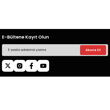
Ücretsiz Kargo
Güvenli Alışveriş
Tüm siparişleriniz’de hızlı kargo
Tüm siparişleriniz’de hızlı kargo
ile alışveriş yapın.
ile alışveriş yapın.
E-Bültene Kayıt Olun
Abone Ol
Müşteri İletişim
0540 379 64 72
Whatsapp Destek
0540 379 64 72