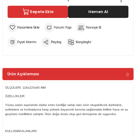
Sepete Ekle
Hemen Al
Yorum Yap
Tavsiye Et
Fiyat Alarmı
Paylaş
Karşılaştır
Ürün Açıklaması
ÖLÇÜLERİ:
118x220x65 MM
ÖZELLİKLER:
Yüzey astarı sayesinde darbe emici özelliğe sahip olan ürün oluşabilecek darbelere,
ezilmelere ve kırılmalarına karşı yüksek dayanımlı koruma sağlamakla birlikte hava ve su
geçirmez özelliklere sahiptir. Ürün doğa dostu olup geri dönüşüme de uygundur.
KULLANIM ALANLARI: