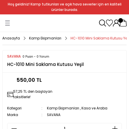
Hoş geldiniz! Kamp tutkunları ve açık hava severler için en kaliteli
Geri Dön
Geri Dön
Geri Dön
Geri Dön
Geri Dön
Geri Dön
Geri Dön
Geri Dön
ürünler burada.
ağı
ndalye
anları
rlık
Soba
dır Ekipmanları
Anasayfa
Kamp Ekipmanları
HC-1010 Mini Saklama Kutusu Yeşi
r
SAVANA
0 Puan - 0 Yorum
HC-1010 Mini Saklama Kutusu Yeşil
rı
ı
al
550,00 TL
arları
57,25 TL den başlayan
al
taksitlerle!
Kategori
Kamp Ekipmanları
,
Kasa ve Araba
Marka
SAVANA
bak
a