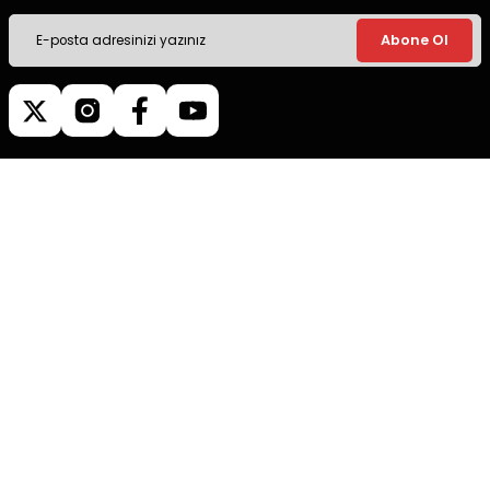
Abone Ol
Müşteri İletişim
0540 379 64 72
Whatsapp Destek
0540 379 64 72
destek@mgokturkgroup.com
Kurumsal
Müşteri Hizmetleri