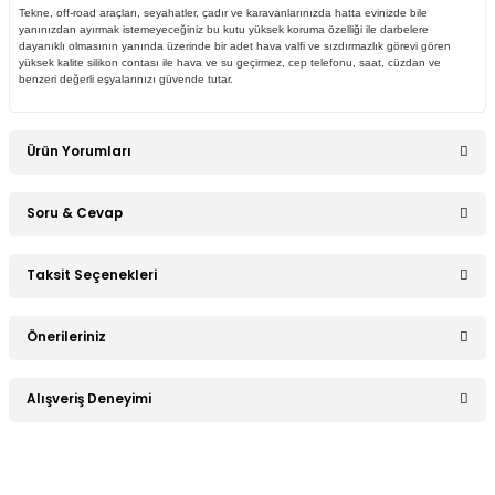
Tekne, off-road araçları, seyahatler, çadır ve karavanlarınızda hatta evinizde bile
yanınızdan ayırmak istemeyeceğiniz bu kutu yüksek koruma özelliği ile darbelere
dayanıklı olmasının yanında üzerinde bir adet hava valfi ve sızdırmazlık görevi gören
yüksek kalite silikon contası ile hava ve su geçirmez, cep telefonu, saat, cüzdan ve
benzeri değerli eşyalarınızı güvende tutar.
Ürün Yorumları
Soru & Cevap
Bu ürüne ilk yorumu siz yapın!
Taksit Seçenekleri
Ürün hakkında henüz soru sorulmamış.
Yorum Yaz
Önerileriniz
Soru Sor
Bu ürünün fiyat bilgisi, resim, ürün açıklamalarında ve diğer
Alışveriş Deneyimi
konularda yetersiz gördüğünüz noktaları öneri formunu
kullanarak tarafımıza iletebilirsiniz.
Görüş ve önerileriniz için teşekkür ederiz.
Sitemize ilk yorumu siz yapın!