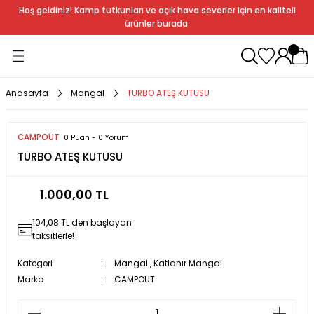
Hoş geldiniz! Kamp tutkunları ve açık hava severler için en kaliteli
Geri Dön
Geri Dön
Geri Dön
Geri Dön
Geri Dön
Geri Dön
Geri Dön
Geri Dön
ürünler burada.
ağı
ndalye
anları
rlık
Soba
dır Ekipmanları
Anasayfa
Mangal
TURBO ATEŞ KUTUSU
r
CAMPOUT
0 Puan - 0 Yorum
TURBO ATEŞ KUTUSU
rı
ı
al
1.000,00 TL
arları
104,08 TL den başlayan
al
taksitlerle!
Kategori
Mangal
,
Katlanır Mangal
Marka
CAMPOUT
bak
a