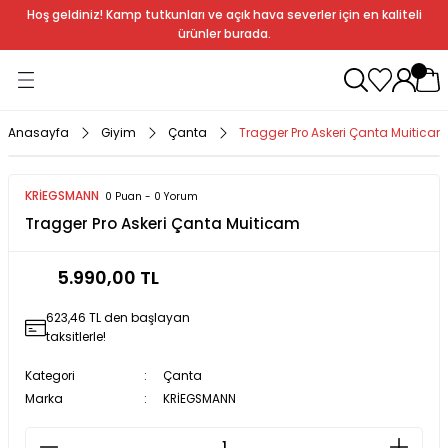
Hoş geldiniz! Kamp tutkunları ve açık hava severler için en kaliteli
Geri Dön
Geri Dön
Geri Dön
Geri Dön
Geri Dön
Geri Dön
Geri Dön
Geri Dön
ürünler burada.
ağı
ndalye
anları
rlık
Soba
dır Ekipmanları
Anasayfa
Giyim
Çanta
Tragger Pro Askeri Çanta Muitica
r
KRİEGSMANN
0 Puan - 0 Yorum
Tragger Pro Askeri Çanta Muiticam
rı
ı
al
5.990,00 TL
arları
623,46 TL den başlayan
al
taksitlerle!
Kategori
Çanta
Marka
KRİEGSMANN
bak
a