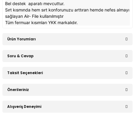
Bel destek aparatı mevcuttur.
Sırt kısmında hem sırt konforunuzu arttıran hemde nefes almayı
sağlayan Air- File kullanılmıştır
Tüm fermuar kısımları YKK markalıdır.
Ürün Yorumları
Soru & Cevap
Bu ürüne ilk yorumu siz yapın!
Taksit Seçenekleri
Ürün hakkında henüz soru sorulmamış.
Yorum Yaz
Önerileriniz
Soru Sor
Bu ürünün fiyat bilgisi, resim, ürün açıklamalarında ve diğer
Alışveriş Deneyimi
konularda yetersiz gördüğünüz noktaları öneri formunu
kullanarak tarafımıza iletebilirsiniz.
Görüş ve önerileriniz için teşekkür ederiz.
Sitemize ilk yorumu siz yapın!