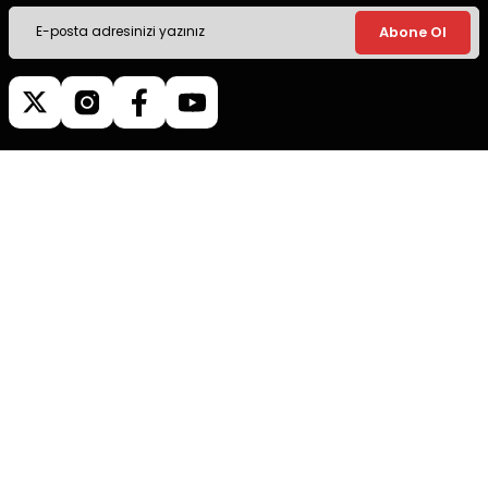
Abone Ol
Müşteri İletişim
0540 379 64 72
Whatsapp Destek
0540 379 64 72
destek@mgokturkgroup.com
Kurumsal
Müşteri Hizmetleri