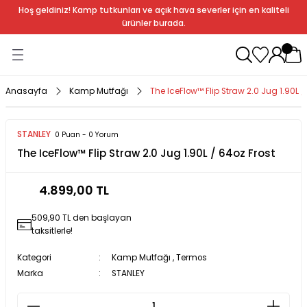
Hoş geldiniz! Kamp tutkunları ve açık hava severler için en kaliteli
Geri Dön
Geri Dön
Geri Dön
Geri Dön
Geri Dön
Geri Dön
Geri Dön
Geri Dön
ürünler burada.
ağı
ndalye
anları
rlık
Soba
dır Ekipmanları
Anasayfa
Kamp Mutfağı
The IceFlow™ Flip Straw 2.0 Jug 1.90L /
r
STANLEY
0 Puan - 0 Yorum
The IceFlow™ Flip Straw 2.0 Jug 1.90L / 64oz Frost
rı
ı
al
4.899,00 TL
arları
509,90 TL den başlayan
al
taksitlerle!
Kategori
Kamp Mutfağı
,
Termos
Marka
STANLEY
bak
a