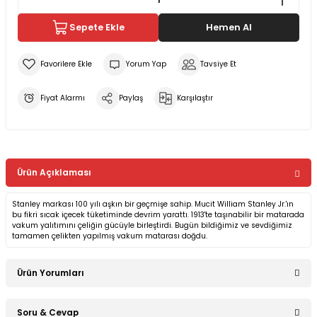
Sepete Ekle
Hemen Al
Yorum Yap
Tavsiye Et
Fiyat Alarmı
Paylaş
Karşılaştır
Ürün Açıklaması
Stanley markası 100 yılı aşkın bir geçmişe sahip. Mucit William Stanley Jr.'ın
bu fikri sıcak içecek tüketiminde devrim yarattı. 1913'te taşınabilir bir matarada
vakum yalıtımını çeliğin gücüyle birleştirdi. Bugün bildiğimiz ve sevdiğimiz
tamamen çelikten yapılmış vakum matarası doğdu.
Ürün Yorumları
Soru & Cevap