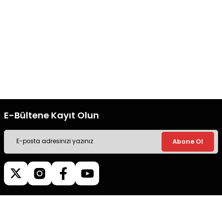
Gönder
Ücretsiz Kargo
Güvenli Alışveriş
Tüm siparişleriniz’de hızlı kargo
Tüm siparişleriniz’de hızlı kargo
ile alışveriş yapın.
ile alışveriş yapın.
E-Bültene Kayıt Olun
Abone Ol
Müşteri İletişim