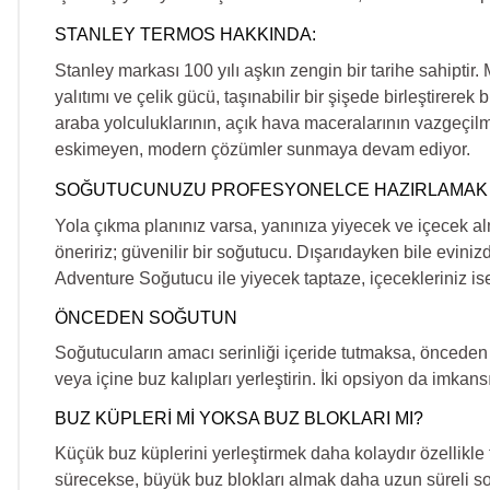
STANLEY TERMOS HAKKINDA:
Stanley markası 100 yılı aşkın zengin bir tarihe sahipti
yalıtımı ve çelik gücü, taşınabilir bir şişede birleştirere
araba yolculuklarının, açık hava maceralarının vazgeçilm
eskimeyen, modern çözümler sunmaya devam ediyor.
SOĞUTUCUNUZU PROFESYONELCE HAZIRLAMAK 
Yola çıkma planınız varsa, yanınıza yiyecek ve içecek a
öneririz; güvenilir bir soğutucu. Dışarıdayken bile eviniz
Adventure Soğutucu ile yiyecek taptaze, içecekleriniz is
ÖNCEDEN SOĞUTUN
Soğutucuların amacı serinliği içeride tutmaksa, öncede
veya içine buz kalıpları yerleştirin. İki opsiyon da imka
BUZ KÜPLERİ Mİ YOKSA BUZ BLOKLARI MI?
Küçük buz küplerini yerleştirmek daha kolaydır özellikle 
sürecekse, büyük buz blokları almak daha uzun süreli soğ