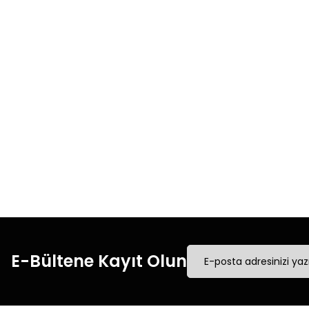
Ürün resmi kalitesiz, bozuk veya görüntülenemiyor.
Ürün açıklamasında eksik bilgiler bulunuyor.
Ürün bilgilerinde hatalar bulunuyor.
Ürün fiyatı diğer sitelerden daha pahalı.
Bu ürüne benzer farklı alternatifler olmalı.
Hızlı Kargo
Tüm siparişleriniz’de
Tüm
hızlı kargo ile alışveriş
hızl
yapın.
E-Bültene Kayıt Olun