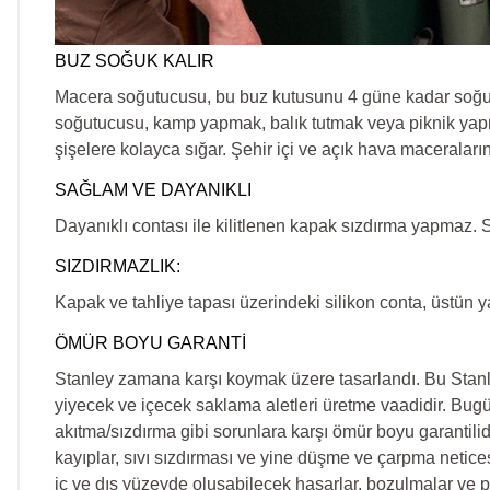
BUZ SOĞUK KALIR
Macera soğutucusu, bu buz kutusunu 4 güne kadar soğuk tu
soğutucusu, kamp yapmak, balık tutmak veya piknik yapma
şişelere kolayca sığar. Şehir içi ve açık hava maceraları
SAĞLAM VE DAYANIKLI
Dayanıklı contası ile kilitlenen kapak sızdırma yapmaz. 
SIZDIRMAZLIK:
Kapak ve tahliye tapası üzerindeki silikon conta, üstün 
ÖMÜR BOYU GARANTİ
Stanley zamana karşı koymak üzere tasarlandı. Bu Stanle
yiyecek ve içecek saklama aletleri üretme vaadidir. Bugü
akıtma/sızdırma gibi sorunlara karşı ömür boyu garantil
kayıplar, sıvı sızdırması ve yine düşme ve çarpma netice
iç ve dış yüzeyde oluşabilecek hasarlar, bozulmalar ve