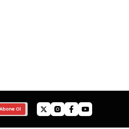
go
Güvenli Alışveriş
z’de
Tüm siparişleriniz’de
veriş
hızlı kargo ile alışveriş
yapın.
Abone Ol