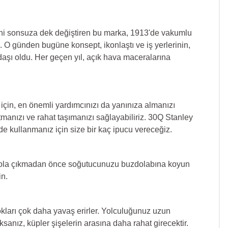
imini sonsuza dek değiştiren bu marka, 1913'de vakumlu
ti. O günden bugüne konsept, ikonlaştı ve iş yerlerinin,
daşı oldu. Her geçen yıl, açık hava maceralarına
çin, en önemli yardımcınızı da yanınıza almanızı
utmanızı ve rahat taşımanızı sağlayabiliriz. 30Q Stanley
de kullanmanız için size bir kaç ipucu vereceğiz.
. Yola çıkmadan önce soğutucunuzu buzdolabına koyun
in.
lokları çok daha yavaş erirler. Yolculuğunuz uzun
anız, küpler şişelerin arasına daha rahat girecektir.