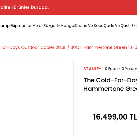
aliteli ürünler burada.
Kamp Ekipmanları
Metal Rüzgarlık
Mangal
Kuzine Ve Soba
Çadır Ve Çadır Ek
-For-Days Outdoor Cooler 28.3L / 30QT Hammertone Green 10-0
STANLEY
0 Puan - 0 Yoru
The Cold-For-Day
Hammertone Gree
16.499,00 T