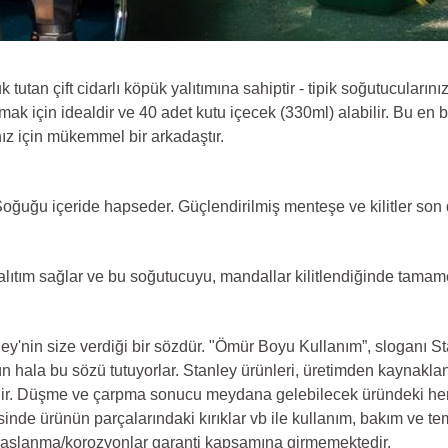
tan çift cidarlı köpük yalıtımına sahiptir - tipik soğutucuları
k için idealdir ve 40 adet kutu içecek (330ml) alabilir. Bu en b
nız için mükemmel bir arkadaştır.
Soğuğu içeride hapseder. Güçlendirilmiş menteşe ve kilitler son 
yalıtım sağlar ve bu soğutucuyu, mandallar kilitlendiğinde tamame
y'nin size verdiği bir sözdür. "Ömür Boyu Kullanım”, sloganı St
n hala bu sözü tutuyorlar. Stanley ürünleri, üretimden kaynakla
idir. Düşme ve çarpma sonucu meydana gelebilecek üründeki her 
sinde ürünün parçalarındaki kırıklar vb ile kullanım, bakım ve t
 paslanma/korozyonlar garanti kapsamına girmemektedir.