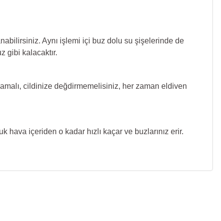
bilirsiniz. Aynı işlemi içi buz dolu su şişelerinde de
 gibi kalacaktır.
mamalı, cildinize değdirmemelisiniz, her zaman eldiven
k hava içeriden o kadar hızlı kaçar ve buzlarınız erir.
ıza iletebilirsiniz.