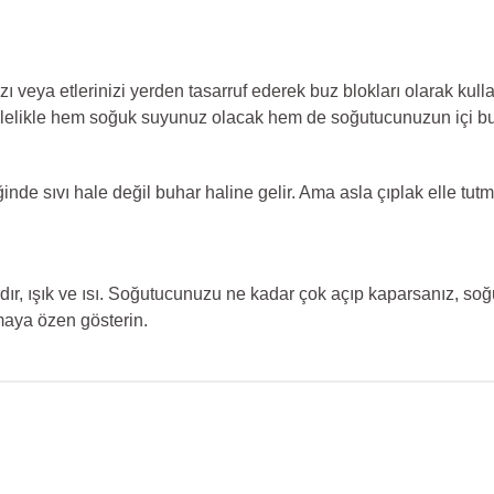
eya etlerinizi yerden tasarruf ederek buz blokları olarak kullana
böylelikle hem soğuk suyunuz olacak hem de soğutucunuzun içi buz
de sıvı hale değil buhar haline gelir. Ama asla çıplak elle tut
dır, ışık ve ısı. Soğutucunuzu ne kadar çok açıp kaparsanız, soğu
aya özen gösterin.
onularda yetersiz gördüğünüz noktaları öneri formunu kullanarak tarafım
Ürün hakkında henüz soru sorulmamış.
Bu ürüne ilk yorumu siz yapın!
Sitemize ilk yorumu siz yapın!