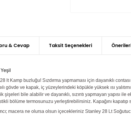
oru & Cevap
Taksit Seçenekleri
Öneriler
Yeşil
r 28 lt Kamp buzluğu! Sızdırma yapmaması için dayanıklı contası i
pılı gövde ve kapak, iç yüzeylerindeki köpükle yüksek ısı yalıtım
ik şişeleri bile alabilir ve dayanıklı, sızıntı yapmayan yapısı ile 
stikli bölüme termosunuzu yerleştirebilirsiniz. Kapağını kapatıp
ımcı; macera ne olursa olsun içecekleriniz Stanley 28 Lt Soğutuc