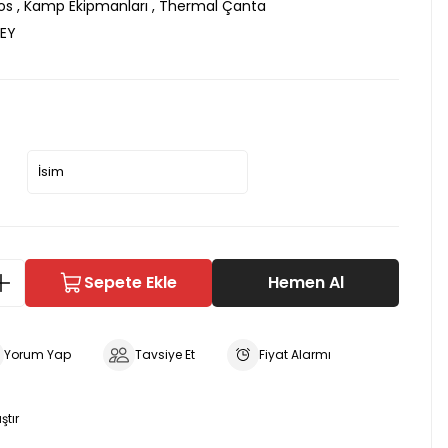
os
,
Kamp Ekipmanları
,
Thermal Çanta
EY
Sepete Ekle
Hemen Al
Yorum Yap
Tavsiye Et
Fiyat Alarmı
ştır