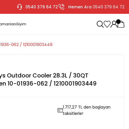
0540 379 64 72
Hemen Ara
0540 379 64 72
ipmanları
Giyim
1936-062 / 1210001903449
m
s Outdoor Cooler 28.3L / 30QT
n 10-01936-062 / 1210001903449
1.717,27 TL den başlayan
L
taksitlerle!