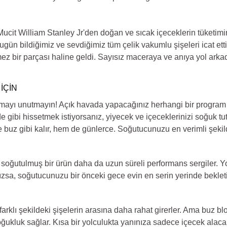
r. Mucit William Stanley Jr'den doğan ve sıcak içeceklerin tüket
k bugün bildiğimiz ve sevdiğimiz tüm çelik vakumlu şişeleri icat et
ez bir parçası haline geldi. Sayısız maceraya ve anıya yol arka
İÇİN
lmayı unutmayın! Açık havada yapacağınız herhangi bir program i
de gibi hissetmek istiyorsanız, yiyecek ve içeceklerinizi soğuk t
e buz gibi kalır, hem de günlerce. Soğutucunuzu en verimli şekil
n soğutulmuş bir ürün daha da uzun süreli performans sergiler
nsızsa, soğutucunuzu bir önceki gece evin en serin yerinde beklet
farklı şekildeki şişelerin arasına daha rahat girerler. Ama buz b
ukluk sağlar. Kısa bir yolculukta yanınıza sadece içecek alacaks