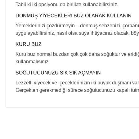
Tabii ki iki opsiyonu da birlikte kullanabilirsiniz.
DONMUŞ YIYECEKLERI BUZ OLARAK KULLANIN
Yemeklerinizi çözdürmeyin – donmuş sebzenizi, çorbanızı v
uygulayabilirsiniz, nasıl olsa suya ihtiyacınız olacak, 
KURU BUZ
Kuru buz normal buzdan çok çok daha soğuktur ve eridiğin
kullanmalısınız.
SOĞUTUCUNUZU SIK SIK AÇMAYIN
Lezzetli yiyecek ve içeceklerinizin iki büyük düşmanı var
Gerçekten gerekmediği sürece soğutucunuzu kapalı tutm
Bu ürünün fiyat bilgisi, resim, ürün açıklamalarında ve diğer k
Görüş ve önerileriniz için teşekkür ederiz.