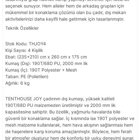
seçenek sunuyor. Hem aileler hem de arkadaş grupları için
mükemmel bir konaklama çözümü olan bu çadır, dış mekan
aktivitelerinizi daha keyifli hale getirmek için tasarlanmıştır.
Teknik Özellikler
Stok Kodu: THJOY4
Kişi Sayısı: 4 Kişilik
Ebat: (235+210) cm x 260 cm x 175 cm
Kumaş (Dış): 190T/68D PU, 2000 mm lik
Kumaş (İç): 190T Polyester + Mesh
Taban: PE (Polietilen)
Ağırlık: 6 kg
TENTHOUSE JOY çadırının dış kumaşı, yüksek kaliteli
190T/68D PU malzemeden üretilmiştir ve 2000 mm lik
kapasitesine sahiptir. Bu özellik, yağmurlu havalarda bile
güvenli bir konaklama sağlar. İç kısmında ise 190T polyester ve
mesh malzeme kullanılarak, hem hava akışının sağlanması hem
de haşerelere karşı koruma amaçlanmıştır. Böylece, hem ferah
bir atmosfer oluşturur hem de konforlu bir uyku deneyimi sunar.