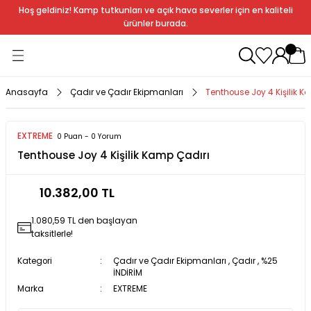
Hoş geldiniz! Kamp tutkunları ve açık hava severler için en kaliteli
Geri Dön
Geri Dön
Geri Dön
Geri Dön
Geri Dön
Geri Dön
Geri Dön
Geri Dön
ürünler burada.
ağı
ndalye
anları
rlık
Soba
dır Ekipmanları
Anasayfa
Çadır ve Çadır Ekipmanları
Tenthouse Joy 4 Kişilik K
r
EXTREME
0 Puan - 0 Yorum
Tenthouse Joy 4 Kişilik Kamp Çadırı
rı
ı
al
10.382,00 TL
arları
1.080,59 TL den başlayan
al
taksitlerle!
Kategori
Çadır ve Çadır Ekipmanları
,
Çadır
,
%25
İNDİRİM
Marka
EXTREME
bak
a