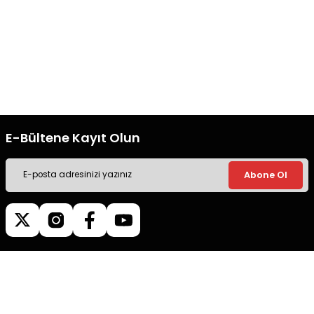
Gönder
Ücretsiz Kargo
Güvenli Alışveriş
Tüm siparişleriniz’de hızlı kargo
Tüm siparişleriniz’de hızlı kargo
ile alışveriş yapın.
ile alışveriş yapın.
E-Bültene Kayıt Olun
Abone Ol
Müşteri İletişim
0540 379 64 72