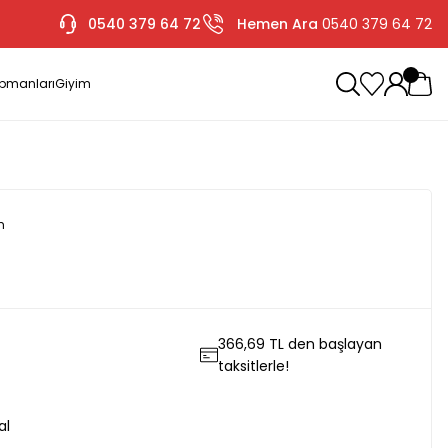
0540 379 64 72
Hemen Ara
0540 379 64 72
ipmanları
Giyim
m
366,69 TL den başlayan
taksitlerle!
al