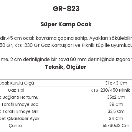
GR-823
Süper Kamp Ocak
ir.45 cm ocak kavrama çapına sahip. Ayakları sökülebilir ve
50 Gr, Kts-230 Gr Gaz Kartuşları ve Piknik tüp ile uyumludu
zeme. 2 cm derinliğinde bir tava 80 mm derinliğinde ızgara
Teknik, Ölçüler
Ocak Kurulu Ölçü
31 x 43 Cm
Gaz Tipi
KTS-230/450 Piknik
p Bağlantı Hortumu
35x2 Cm
t Taraflı Emaye Sac
39 Cm
t Taraflı Emaye Gril
33,5 Cm
et Çıkarılabilir Ayak
34 Cm
Çanta
55x60x13 Cm