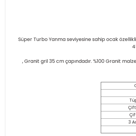
Süper Turbo Yanma seviyesine sahip ocak özelliklid
4
, Granit gril 35 cm çapındadır. %100 Granit mal
Tü
Çif
Çif
3 Ad