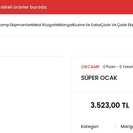
aliteli ürünler burada.
Kamp Ekipmanları
Metal Rüzgarlık
Mangal
Kuzine Ve Soba
Çadır Ve Çadır Ek
ORCAMP
0 Puan - 0 Yoru
SÜPER OCAK
3.523,00 TL
Kategori
Mang