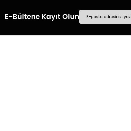
E-Bültene Kayıt Olun
Müşteri İletişim
Kurumsal
Mesafeli Satış Sözleşmesi
0540 379 64 72
Üyelik Sözleşmesi
Whatsapp Destek
Gizlilik & Güvenlik
0540 379 64 72
Kişisel Verilerin Korunması
destek@mgokturkgroup.com
İade & Değişim