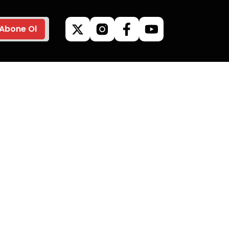
Abone Ol
ilgileri
Kategoriler
Kamp Malzemeleri
Mangallar
Giyim & Aksesuar
Outdoor Ürünleri
limat
Kuzine & Soba