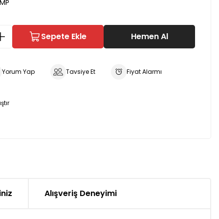
MP
Sepete Ekle
Hemen Al
Yorum Yap
Tavsiye Et
Fiyat Alarmı
ştır
iniz
Alışveriş Deneyimi