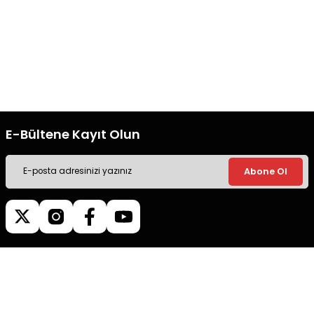
Gönder
Ücretsiz Kargo
Güvenli Alışveriş
Tüm siparişleriniz’de hızlı kargo
Tüm siparişleriniz’de hızlı kargo
ile alışveriş yapın.
ile alışveriş yapın.
E-Bültene Kayıt Olun
Abone Ol
Müşteri İletişim
0540 379 64 72