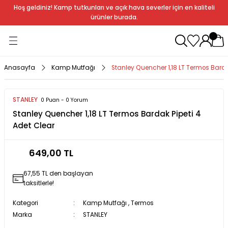
Hoş geldiniz! Kamp tutkunları ve açık hava severler için en kaliteli
Geri Dön
Geri Dön
Geri Dön
Geri Dön
Geri Dön
Geri Dön
Geri Dön
Geri Dön
ürünler burada.
ağı
ndalye
anları
rlık
Soba
dır Ekipmanları
Anasayfa
Kamp Mutfağı
Stanley Quencher 1,18 LT Termos Barda
r
STANLEY
0 Puan - 0 Yorum
Stanley Quencher 1,18 LT Termos Bardak Pipeti 4
rı
ı
al
Adet Clear
arları
649,00 TL
al
67,55 TL den başlayan
taksitlerle!
Kategori
Kamp Mutfağı
,
Termos
bak
a
Marka
STANLEY