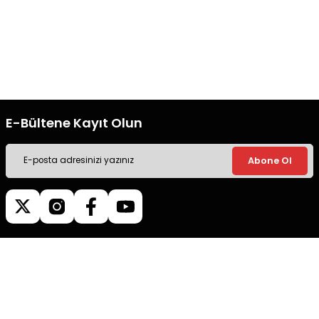
Ücretsiz Kargo
Güvenli Alışveriş
Tüm siparişleriniz’de hızlı kargo
Tüm siparişleriniz’de hızlı kargo
ile alışveriş yapın.
ile alışveriş yapın.
E-Bültene Kayıt Olun
Abone Ol
Müşteri İletişim
0540 379 64 72
Whatsapp Destek