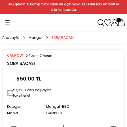
Hoş geldiniz! Kamp tutkunları ve açık hava severler için en kaliteli
Geri Dön
Geri Dön
Geri Dön
Geri Dön
Geri Dön
Geri Dön
Geri Dön
Geri Dön
ürünler burada.
ağı
ndalye
anları
rlık
Soba
dır Ekipmanları
Anasayfa
Mangal
SOBA BACASI
r
CAMPOUT
0 Puan - 0 Yorum
SOBA BACASI
rı
ı
al
550,00 TL
arları
57,25 TL den başlayan
al
taksitlerle!
Kategori
Mangal
,
BBQ
Marka
CAMPOUT
bak
a