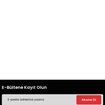
Ürün bilgilerinde hatalar bulunuyor.
Ürün fiyatı diğer sitelerden daha pahalı.
Bu ürüne benzer farklı alternatifler olmalı.
Hızlı Kargo
Orjinal Ürün
Tüm siparişleriniz’de hızlı kargo
Tüm siparişleriniz’de hızlı kargo
ile alışveriş yapın.
ile alışveriş yapın.
Gönder
Ücretsiz Kargo
Güvenli Alışveriş
Tüm siparişleriniz’de hızlı kargo
Tüm siparişleriniz’de hızlı kargo
ile alışveriş yapın.
ile alışveriş yapın.
E-Bültene Kayıt Olun
Abone Ol