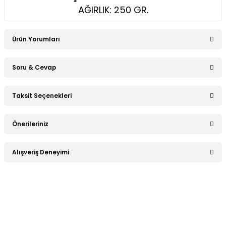
AĞIRLIK: 250 GR.
Ürün Yorumları
Soru & Cevap
Bu ürüne ilk yorumu siz yapın!
Taksit Seçenekleri
Ürün hakkında henüz soru sorulmamış.
Yorum Yaz
Önerileriniz
Soru Sor
Bu ürünün fiyat bilgisi, resim, ürün açıklamalarında ve diğer
Alışveriş Deneyimi
konularda yetersiz gördüğünüz noktaları öneri formunu
kullanarak tarafımıza iletebilirsiniz.
Görüş ve önerileriniz için teşekkür ederiz.
Sitemize ilk yorumu siz yapın!
Ürün resmi kalitesiz, bozuk veya görüntülenemiyor.
Ürün açıklamasında eksik bilgiler bulunuyor.
Deneyimini Paylaş