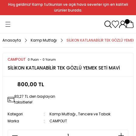
Hoş geldiniz! Kamp tutkunları ve açık hava severler için en kaliteli
Geri Dön
Geri Dön
Geri Dön
Geri Dön
Geri Dön
Geri Dön
Geri Dön
Geri Dön
ürünler burada.
ağı
ndalye
anları
rlık
Soba
dır Ekipmanları
Anasayfa
Kamp Mutfağı
SİLİKON KATLANABİLİR TEK GÖZLÜ YEMEK 
r
CAMPOUT
0 Puan - 0 Yorum
SİLİKON KATLANABİLİR TEK GÖZLÜ YEMEK SETİ MAVİ
rı
ı
al
800,00 TL
arları
83,27 TL den başlayan
al
taksitlerle!
Kategori
Kamp Mutfağı
,
Tencere ve Tabak
Marka
CAMPOUT
bak
a