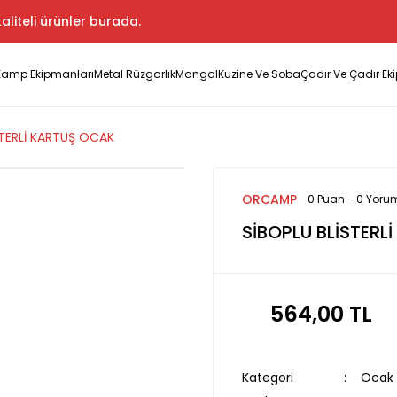
aliteli ürünler burada.
Kamp Ekipmanları
Metal Rüzgarlık
Mangal
Kuzine Ve Soba
Çadır Ve Çadır Ek
STERLİ KARTUŞ OCAK
ORCAMP
0 Puan - 0 Yoru
SİBOPLU BLİSTERL
564,00 TL
Kategori
Ocak