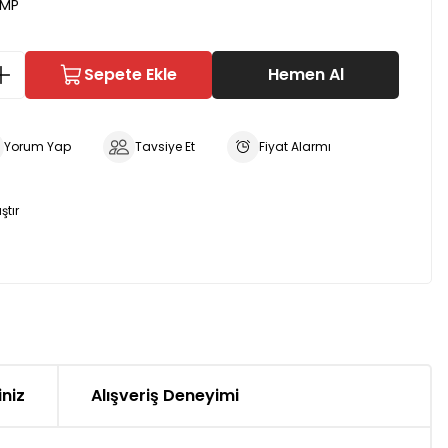
MP
Sepete Ekle
Hemen Al
Yorum Yap
Tavsiye Et
Fiyat Alarmı
ştır
iniz
Alışveriş Deneyimi