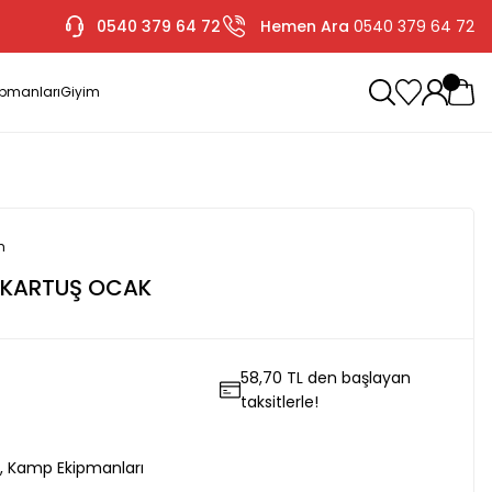
0540 379 64 72
Hemen Ara
0540 379 64 72
ipmanları
Giyim
m
İ KARTUŞ OCAK
58,70 TL den başlayan
taksitlerle!
,
Kamp Ekipmanları