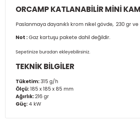
ORCAMP KATLANABİLİR MİNİ KA
Paslanmaya dayanıklı krom nikel gövde, 230 gr ve 4
Not :
Gaz kartuşu pakete dahil değildir.
Sepetinize
buradan
ekleyebilirsiniz.
TEKNİK BİLGİLER
Tüketim:
315 g/h
Ölçü:
185 x 185 x 85 mm
Ağırlık:
216 gr
Güç:
4 kW
Bu ürünün fiyat bilgisi, resim, ürün açıklamalarında ve diğer k
Görüş ve önerileriniz için teşekkür ederiz.