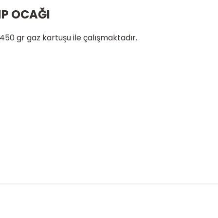
MP OCAĞI
50 gr gaz kartuşu ile çalışmaktadır.
onularda yetersiz gördüğünüz noktaları öneri formunu kullanarak tarafım