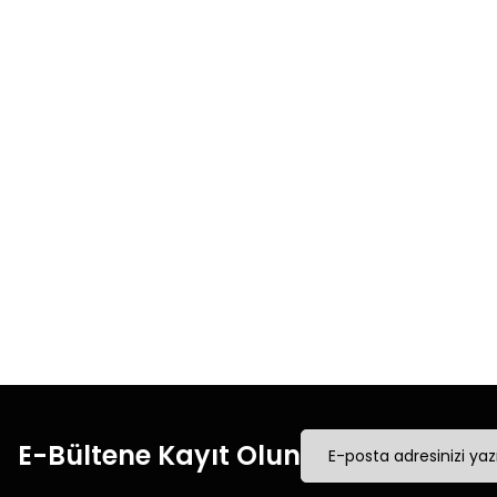
Ürün resmi kalitesiz, bozuk veya görüntülenemiyor.
Ürün açıklamasında eksik bilgiler bulunuyor.
Ürün bilgilerinde hatalar bulunuyor.
Ürün fiyatı diğer sitelerden daha pahalı.
Bu ürüne benzer farklı alternatifler olmalı.
Hızlı Kargo
Tüm siparişleriniz’de
Tüm
hızlı kargo ile alışveriş
hızl
yapın.
E-Bültene Kayıt Olun