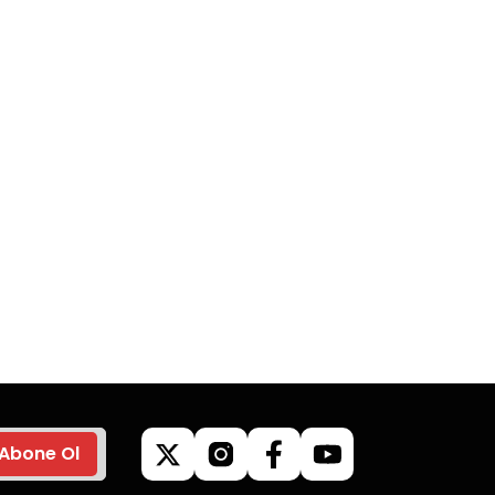
go
Güvenli Alışveriş
z’de
Tüm siparişleriniz’de
veriş
hızlı kargo ile alışveriş
yapın.
Abone Ol