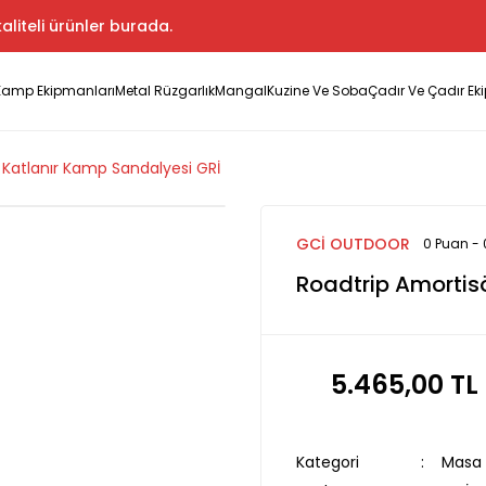
aliteli ürünler burada.
Kamp Ekipmanları
Metal Rüzgarlık
Mangal
Kuzine Ve Soba
Çadır Ve Çadır Ek
 Katlanır Kamp Sandalyesi GRİ
GCİ OUTDOOR
0 Puan -
Roadtrip Amortis
5.465,00 TL
Kategori
Masa 