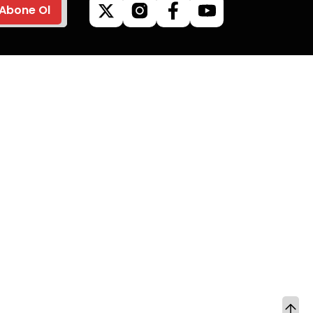
Abone Ol
ilgileri
Kategoriler
Kamp Malzemeleri
Mangallar
Giyim & Aksesuar
Outdoor Ürünleri
limat
Kuzine & Soba