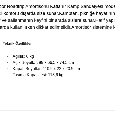
oor Roadtrip Amortisörlü Katlanır Kamp Sandalyesi modeli 
 konforu dışarda size sunar.Kamptan, pikniğe hayatının h
or ve sallanmanın keyfini bir arada sizlere sunar.Hafif ya
arda kullanılırken dikkat edilmelidir.Amortisör sistemin
Teknik Özellikleri
·
Ağırlık: 6 kg
Bu
·
Açık Boyutlar: 99 x 66,5 x 74,5 cm
ko
·
Kapalı Boyutlar: 110.5 x 22 x 20.5 cm
ku
Gö
·
Taşıma Kapasitesi: 113,6 kg