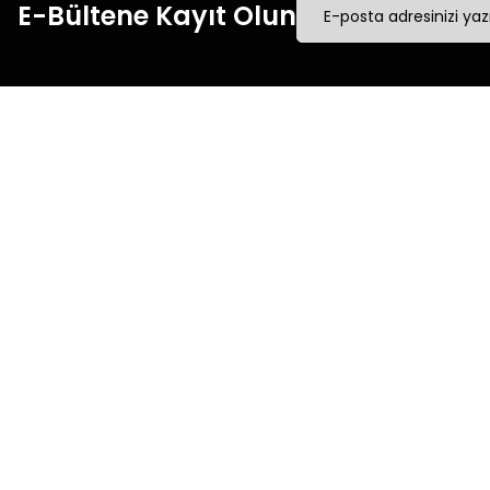
E-Bültene Kayıt Olun
Müşteri İletişim
Kurumsal
Mesafeli Satış Sözleşmesi
0540 379 64 72
Üyelik Sözleşmesi
Whatsapp Destek
Gizlilik & Güvenlik
0540 379 64 72
Kişisel Verilerin Korunması
destek@mgokturkgroup.com
İade & Değişim
Copyright 2023 © Gokturkmangalları.com 256bit SSL sertifik