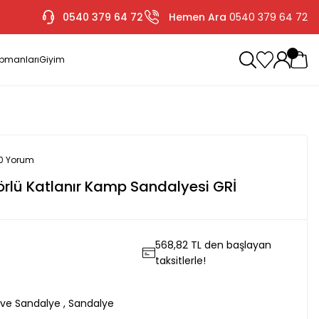
0540 379 64 72
Hemen Ara
0540 379 64 72
ipmanları
Giyim
 0 Yorum
örlü Katlanır Kamp Sandalyesi GRİ
568,82 TL den başlayan
taksitlerle!
ve Sandalye
,
Sandalye