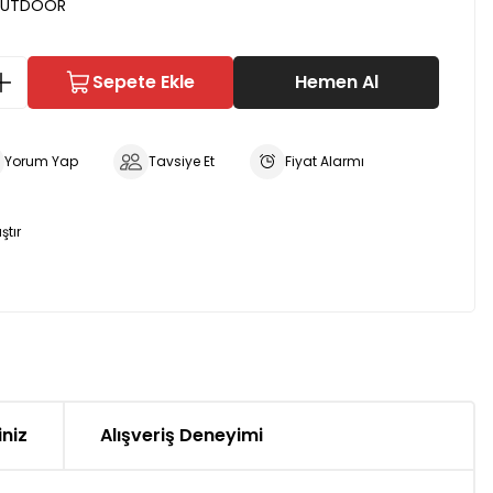
OUTDOOR
Sepete Ekle
Hemen Al
Yorum Yap
Tavsiye Et
Fiyat Alarmı
ştır
iniz
Alışveriş Deneyimi