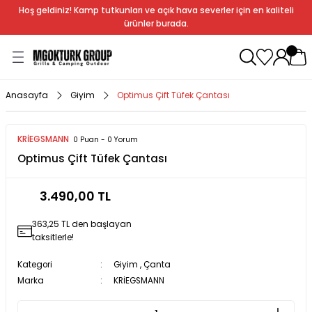
Hoş geldiniz! Kamp tutkunları ve açık hava severler için en kaliteli
Geri Dön
Geri Dön
Geri Dön
Geri Dön
Geri Dön
Geri Dön
Geri Dön
Geri Dön
ürünler burada.
ağı
ndalye
anları
rlık
Soba
dır Ekipmanları
Anasayfa
Giyim
Optimus Çift Tüfek Çantası
r
KRİEGSMANN
0 Puan - 0 Yorum
Optimus Çift Tüfek Çantası
rı
ı
al
arları
3.490,00 TL
363,25 TL den başlayan
al
taksitlerle!
Kategori
Giyim
,
Çanta
Marka
KRİEGSMANN
bak
a