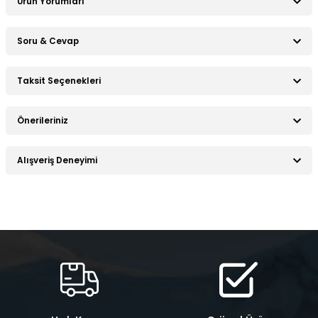
Ürün Yorumları
Soru & Cevap
Bu ürüne ilk yorumu siz yapın!
Taksit Seçenekleri
Ürün hakkında henüz soru sorulmamış.
Yorum Yaz
Önerileriniz
Soru Sor
Bu ürünün fiyat bilgisi, resim, ürün açıklamalarında ve diğer
Alışveriş Deneyimi
konularda yetersiz gördüğünüz noktaları öneri formunu
kullanarak tarafımıza iletebilirsiniz.
Görüş ve önerileriniz için teşekkür ederiz.
Sitemize ilk yorumu siz yapın!
Ürün resmi kalitesiz, bozuk veya görüntülenemiyor.
Ürün açıklamasında eksik bilgiler bulunuyor.
Deneyimini Paylaş
Ürün bilgilerinde hatalar bulunuyor.
Ürün fiyatı diğer sitelerden daha pahalı.
Bu ürüne benzer farklı alternatifler olmalı.