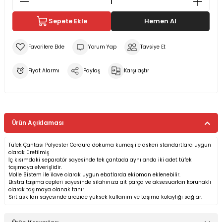
Sepete Ekle
Hemen Al
Yorum Yap
Tavsiye Et
Fiyat Alarmı
Paylaş
Karşılaştır
Ürün Açıklaması
Tüfek Çantası Polyester Cordura dokuma kumaş ile askeri standartlara uygun
olarak üretilmiş
İç kısımdaki separatör sayesinde tek çantada aynı anda iki adet tüfek
taşımaya elverişlidir.
Molle Sistem ile ilave olarak uygun ebatlarda ekipman eklenebilir.
Ekstra taşıma cepleri sayesinde silahınıza ait parça ve aksesuarları korunaklı
olarak taşımaya olanak tanır.
Sırt askıları sayesinde arazide yüksek kullanım ve taşıma kolaylığı sağlar.