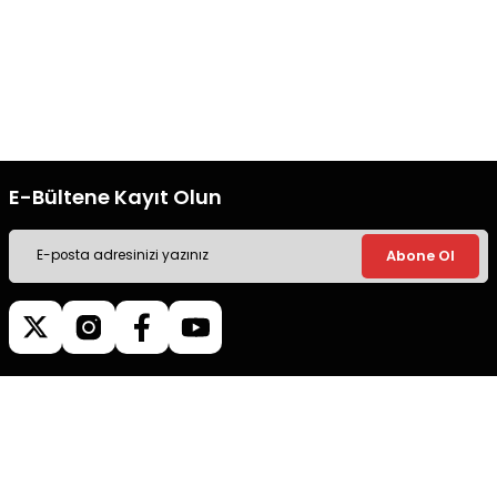
Gönder
Ücretsiz Kargo
Güvenli Alışveriş
Tüm siparişleriniz’de hızlı kargo
Tüm siparişleriniz’de hızlı kargo
ile alışveriş yapın.
ile alışveriş yapın.
E-Bültene Kayıt Olun
Abone Ol
Müşteri İletişim
0540 379 64 72
Whatsapp Destek