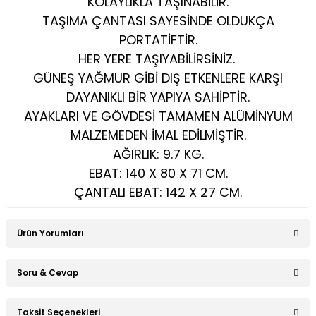
KOLAYLIKLA TAŞINABİLİR.
TAŞIMA ÇANTASI SAYESİNDE OLDUKÇA
PORTATİFTİR.
HER YERE TAŞIYABİLİRSİNİZ.
GÜNEŞ YAĞMUR GİBİ DIŞ ETKENLERE KARŞI
DAYANIKLI BİR YAPIYA SAHİPTİR.
AYAKLARI VE GÖVDESİ TAMAMEN ALÜMİNYUM
MALZEMEDEN İMAL EDİLMİŞTİR.
AĞIRLIK: 9.7 KG.
EBAT: 140 X 80 X 71 CM.
ÇANTALI EBAT: 142 X 27 CM.
Ürün Yorumları
Soru & Cevap
Bu ürüne ilk yorumu siz yapın!
Taksit Seçenekleri