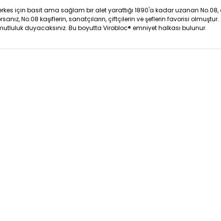
 herkes için basit ama sağlam bir alet yarattığı 1890'a kadar uzanan No.08,
orsanız, No.08 kaşiflerin, sanatçıların, çiftçilerin ve şeflerin favorisi o
mutluluk duyacaksınız. Bu boyutta Virobloc® emniyet halkası bulunur.
onularda yetersiz gördüğünüz noktaları öneri formunu kullanarak tarafım
Ürün hakkında henüz soru sorulmamış.
Bu ürüne ilk yorumu siz yapın!
Sitemize ilk yorumu siz yapın!
Deneyimini Paylaş
Yorum Yaz
Soru Sor
Orjinal Ürün
Ücretsiz Kar
 siparişleriniz’de
Tüm siparişlerini
ı kargo ile alışveriş
hızlı kargo ile alış