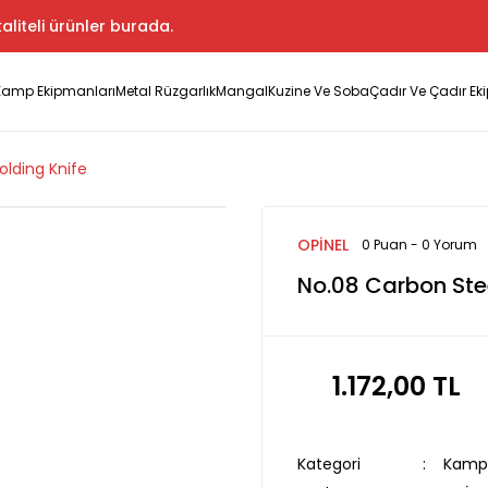
aliteli ürünler burada.
Kamp Ekipmanları
Metal Rüzgarlık
Mangal
Kuzine Ve Soba
Çadır Ve Çadır Ek
olding Knife
OPİNEL
0 Puan - 0 Yorum
No.08 Carbon Stee
1.172,00 TL
Kategori
Kamp 