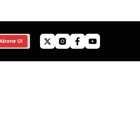
yapın.
Abone Ol
ilgileri
Kategoriler
Kamp Malzemeleri
Mangallar
Giyim & Aksesuar
Outdoor Ürünleri
limat
Kuzine & Soba