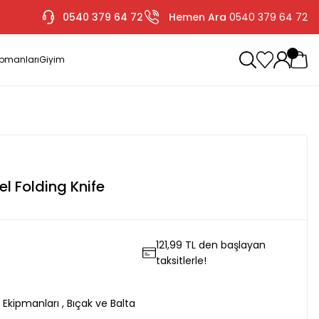
0540 379 64 72
Hemen Ara
0540 379 64 72
ipmanları
Giyim
l Folding Knife
121,99 TL den başlayan
taksitlerle!
Ekipmanları
,
Bıçak ve Balta