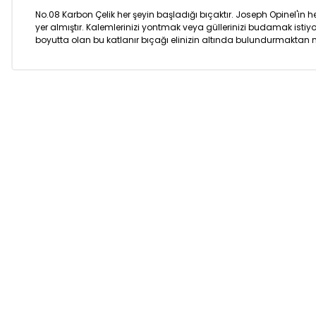
No.08 Karbon Çelik her şeyin başladığı bıçaktır. Joseph Opinel'in
yer almıştır. Kalemlerinizi yontmak veya güllerinizi budamak istiy
boyutta olan bu katlanır bıçağı elinizin altında bulundurmaktan 
Bu ürünün fiyat bilgisi, resim, ürün açıklamalarında ve diğer k
Görüş ve önerileriniz için teşekkür ederiz.
Ürün resmi kalitesiz, bozuk veya görüntülenemiyor.
Ürün açıklamasında eksik bilgiler bulunuyor.
Ürün bilgilerinde hatalar bulunuyor.
Ürün fiyatı diğer sitelerden daha pahalı.
Bu ürüne benzer farklı alternatifler olmalı.
Hızlı Kargo
Tüm siparişleriniz’de
Tüm
hızlı kargo ile alışveriş
hızl