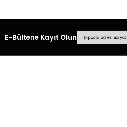
yapın.
E-Bültene Kayıt Olun
Müşteri İletişim
Kurumsal
Mesafeli Satış Sözleşmesi
0540 379 64 72
Üyelik Sözleşmesi
Whatsapp Destek
Gizlilik & Güvenlik
0540 379 64 72
Kişisel Verilerin Korunması
destek@mgokturkgroup.com
İade & Değişim