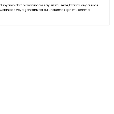
 dünyanın dört bir yanındaki sayısız müzede, kitapta ve galeride
lmuştur. Cebinizde veya çantanızda bulundurmak için mükemmel
ıza iletebilirsiniz.
go
Güvenli Alışveriş
z’de
Tüm siparişleriniz’de
veriş
hızlı kargo ile alışveriş