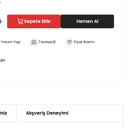
L
Sepete Ekle
Hemen Al
Yorum Yap
Tavsiye Et
Fiyat Alarmı
ştır
iniz
Alışveriş Deneyimi