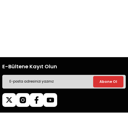
Gönder
Ücretsiz Kargo
Güvenli Alışveriş
Tüm siparişleriniz’de hızlı kargo
Tüm siparişleriniz’de hızlı kargo
ile alışveriş yapın.
ile alışveriş yapın.
E-Bültene Kayıt Olun
Abone Ol
Müşteri İletişim