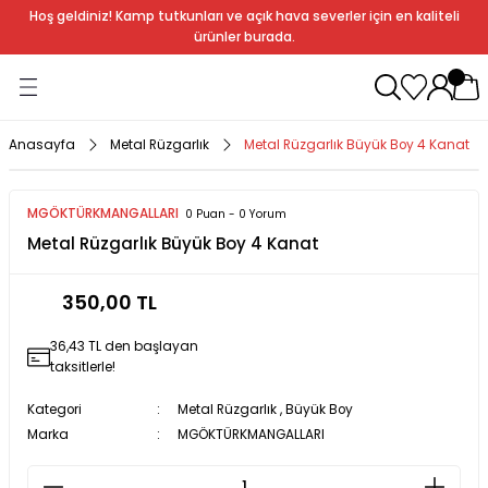
Hoş geldiniz! Kamp tutkunları ve açık hava severler için en kaliteli
Geri Dön
Geri Dön
Geri Dön
Geri Dön
Geri Dön
Geri Dön
Geri Dön
Geri Dön
ürünler burada.
ağı
ndalye
anları
rlık
Soba
dır Ekipmanları
Anasayfa
Metal Rüzgarlık
Metal Rüzgarlık Büyük Boy 4 Kanat
r
MGÖKTÜRKMANGALLARI
0 Puan - 0 Yorum
Metal Rüzgarlık Büyük Boy 4 Kanat
rı
ı
al
350,00 TL
arları
36,43 TL den başlayan
al
taksitlerle!
Kategori
Metal Rüzgarlık
,
Büyük Boy
Marka
MGÖKTÜRKMANGALLARI
bak
a