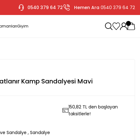
0540 379 64 72
Hemen Ara
0540 379 64 72
ipmanları
Giyim
atlanır Kamp Sandalyesi Mavi
150,82 TL den başlayan
taksitlerle!
ve Sandalye
,
Sandalye