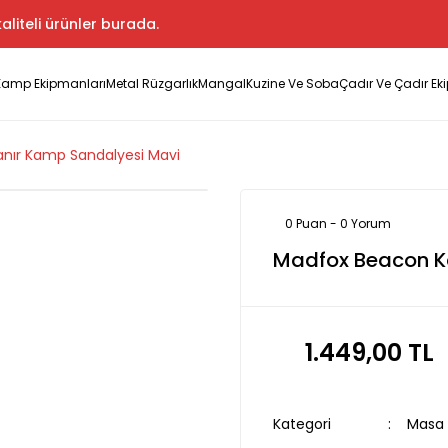
aliteli ürünler burada.
Kamp Ekipmanları
Metal Rüzgarlık
Mangal
Kuzine Ve Soba
Çadır Ve Çadır Ek
nır Kamp Sandalyesi Mavi
0 Puan - 0 Yorum
Madfox Beacon K
1.449,00 TL
Kategori
Masa 