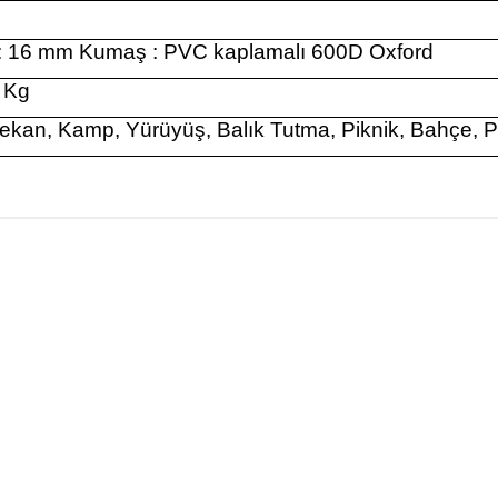
g
 : 16 mm Kumaş : PVC kaplamalı 600D Oxford
 Kg
ekan, Kamp, Yürüyüş, Balık Tutma, Piknik, Bahçe, Pl
onularda yetersiz gördüğünüz noktaları öneri formunu kullanarak tarafım
Ürün hakkında henüz soru sorulmamış.
Bu ürüne ilk yorumu siz yapın!
Sitemize ilk yorumu siz yapın!
Deneyimini Paylaş
Yorum Yaz
Soru Sor