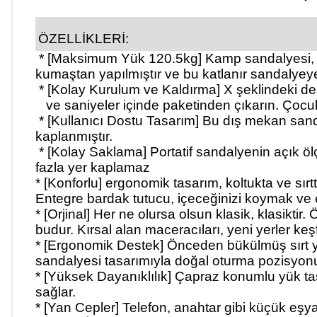
ÖZELLİKLERİ:
* [Maksimum Yük 120.5kg]
Kamp sandalyesi, 1
kumaş
tan yapılmıştır ve bu katlanır sandaly
* [Kolay Kurulum ve Kaldırma]
X şeklindeki de
ve saniyeler içinde paketinden çıkarın. Çocukl
* [Kullanıcı Dostu Tasarım]
Bu dış mekan sandal
kaplanmıştır.
* [Kolay Saklama]
Portatif sandalyenin açık ö
fazla yer kaplamaz
* [Konforlu]
ergonomik tasarım, koltukta ve sırt
Entegre bardak tutucu, içeceğinizi koymak ve eli
* [Orjinal]
Her ne olursa olsun klasik, klasiktir
budur. Kırsal alan maceracıları, yeni yerler ke
* [Ergonomik Destek]
Önceden bükülmüş sırt ya
sandalyesi
tasarımıyla doğal oturma pozisyon
* [Yüksek Dayanıklılık]
Çapraz konumlu yük taşı
sağlar.
* [Yan Cepler]
Telefon, anahtar gibi küçük eşyala