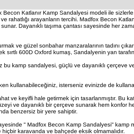
x Becon
Katlanır Kamp Sandalyesi modeli ile sizlerle
e rahatlığı arayanların tercihi.
Madfox Becon
Katlan
 sunar. Dayanıklı taşıma çantası sayesinde her zama
urmak ve güzel sonbahar manzaralarının tadını çıkar
üksek sırtlı 600D Oxford kumaş, Sandalyenin yan tara
iz bu kamp sandalyesi, güçlü ve dayanıklı çerçeve v
en kullanabileceğiniz, isterseniz evinizde de kullana
hat ve keyifli hale getirmek için tasarlanmıştır. Bu
ka
 yüzeyi ve dayanıklı bir çerçeve sunarak hem konfor 
da benzersiz bir yere sahiptir.
ayesinde "
Madfox Becon Kamp Sandalyesi
" kamp m
 hiçbir karavanda ve bahçede eksik olmamalıdır.