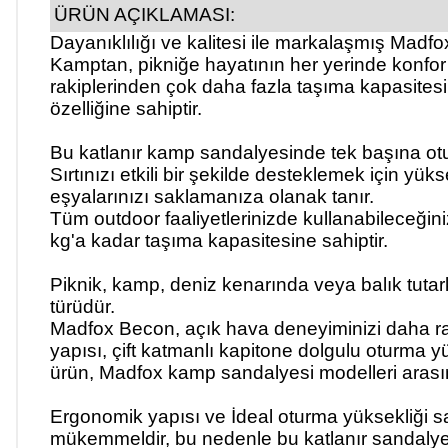
ÜRÜN AÇIKLAMASI:
Dayanıklılığı ve kalitesi ile markalaşmış
Madfo
Kamptan, pikniğe hayatının her yerinde konfor v
rakiplerinden çok daha fazla taşıma kapasitesi
özelliğine sahiptir.
Bu katlanır kamp sandalyesinde tek başına ot
Sırtınızı etkili bir şekilde desteklemek için y
eşyalarınızı saklamanıza olanak tanır.
Tüm outdoor faaliyetlerinizde kullanabileceğin
kg'a kadar taşıma kapasitesi
ne sahiptir.
Piknik, kamp, deniz kenarında veya balık tutark
türüdür.
Madfox Becon
, açık hava deneyiminizi daha ra
yapısı, çift katmanlı kapitone dolgulu oturma
ürün,
Madfox kamp sandalyesi modelleri
arasın
Ergonomik yapısı ve İdeal oturma yüksekliği s
mükemmeldir, bu nedenle bu katlanır sandalye