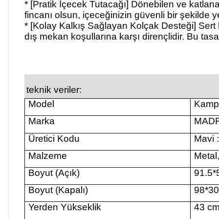
* [Pratik İçecek Tutacağı]
Dönebilen ve katlanab
fincanı olsun, içeceğinizin güvenli bir şekilde
* [Kolay Kalkış Sağlayan Kolçak Desteği]
Sert 
dış mekan koşullarına karşı dirençlidir. Bu tas
teknik veriler:
Model
Kamp 
Marka
MAD
Üretici Kodu
Mavi 
Malzeme
Metal
Boyut (Açık)
91.5
Boyut (Kapalı)
98*3
Yerden Yükseklik
43 c