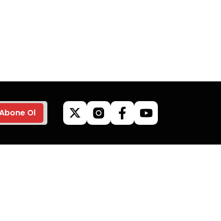
go
Güvenli Alışveriş
z’de
Tüm siparişleriniz’de
veriş
hızlı kargo ile alışveriş
yapın.
Abone Ol
ilgileri
Kategoriler
Kamp Malzemeleri
Mangallar