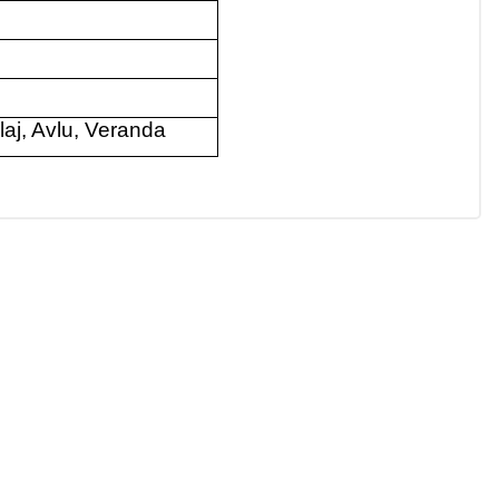
aj, Avlu, Veranda
ıza iletebilirsiniz.