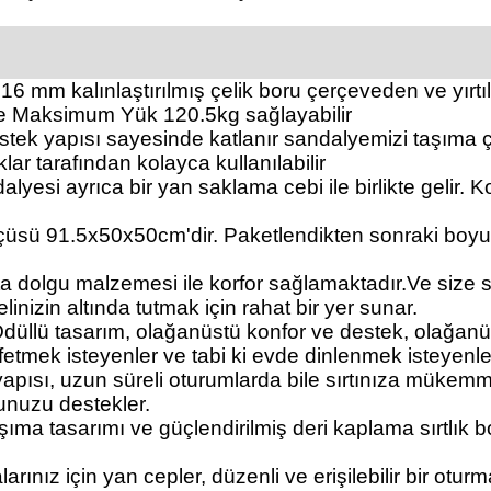
6 mm kalınlaştırılmış çelik boru çerçeveden ve yırtıl
eye Maksimum Yük 120.5kg sağlayabilir
stek yapısı sayesinde katlanır sandalyemizi taşıma 
ar tarafından kolayca kullanılabilir
yesi ayrıca bir yan saklama cebi ile birlikte gelir. 
lçüsü 91.5x50x50cm'dir. Paketlendikten sonraki boyu
ta dolgu malzemesi ile korfor sağlamaktadır.Ve size 
nizin altında tutmak için rahat bir yer sunar.
. Ödüllü tasarım, olağanüstü konfor ve destek, olağan
şfetmek isteyenler ve tabi ki evde dinlenmek isteyenl
pısı, uzun süreli oturumlarda bile sırtınıza mükemm
unuzu destekler.
ma tasarımı ve güçlendirilmiş deri kaplama sırtlık
rınız için yan cepler, düzenli ve erişilebilir bir otu