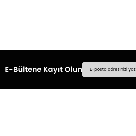
Hızlı Kargo
Tüm siparişleriniz’de
Tüm
hızlı kargo ile alışveriş
hızl
yapın.
E-Bültene Kayıt Olun
Müşteri İletişim
Kurumsal
Mesafeli Satış Sözleşmesi
0540 379 64 72
Üyelik Sözleşmesi
Whatsapp Destek