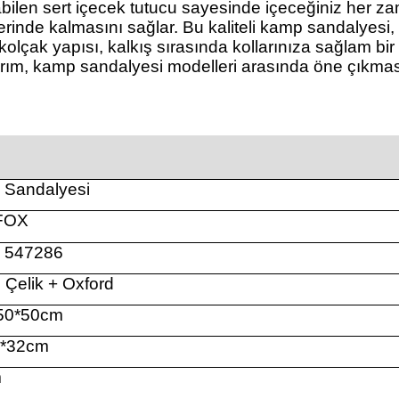
ilen sert içecek tutucu sayesinde içeceğiniz her zaman
 yerinde kalmasını sağlar. Bu
kaliteli kamp sandalyesi
,
kolçak yapısı, kalkış sırasında kollarınıza sağlam bir
arım,
kamp sandalyesi modelleri
arasında öne çıkması
Sandalyesi
FOX
: 547286
, Çelik + Oxford
*50*50cm
0*32cm
m