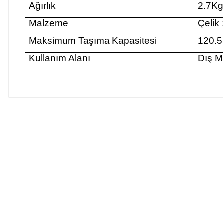
Ağırlık
2.7K
Malzeme
Çelik
Maksimum Taşıma Kapasitesi
120.5
Kullanım Alanı
Dış M
Bu ürünün fiyat bilgisi, resim, ürün açıklamalarında ve diğer k
Görüş ve önerileriniz için teşekkür ederiz.
Ürün resmi kalitesiz, bozuk veya görüntülenemiyor.
Ürün açıklamasında eksik bilgiler bulunuyor.
Ürün bilgilerinde hatalar bulunuyor.
Ürün fiyatı diğer sitelerden daha pahalı.
Bu ürüne benzer farklı alternatifler olmalı.