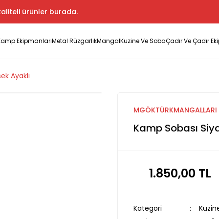
aliteli ürünler burada.
Kamp Ekipmanları
Metal Rüzgarlık
Mangal
Kuzine Ve Soba
Çadır Ve Çadır Ek
ek Ayaklı
MGÖKTÜRKMANGALLARI
Kamp Sobası Siya
1.850,00 TL
Kategori
Kuzin