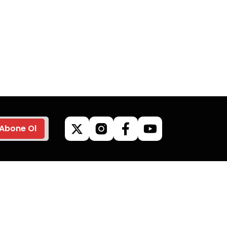
go
Güvenli Alışveriş
z’de
Tüm siparişleriniz’de
veriş
hızlı kargo ile alışveriş
yapın.
Abone Ol
ilgileri
Kategoriler
Kamp Malzemeleri