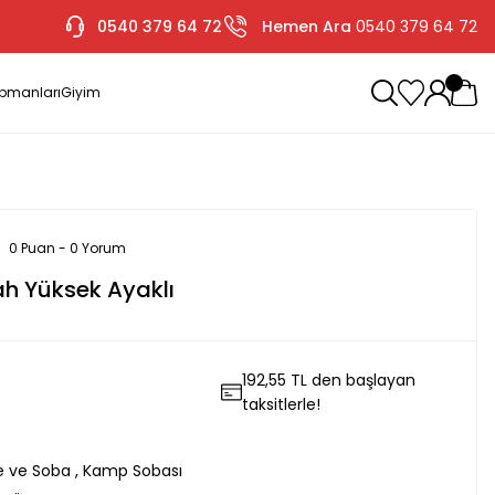
0540 379 64 72
Hemen Ara
0540 379 64 72
ipmanları
Giyim
0 Puan - 0 Yorum
h Yüksek Ayaklı
192,55 TL den başlayan
taksitlerle!
e ve Soba
,
Kamp Sobası