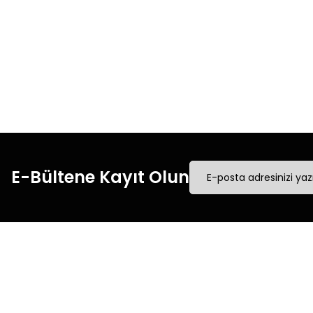
Hızlı Kargo
Tüm siparişleriniz’de
Tüm
hızlı kargo ile alışveriş
hızl
yapın.
E-Bültene Kayıt Olun
Müşteri İletişim
Kurumsal
Mesafeli Satış Sözleşmesi
0540 379 64 72