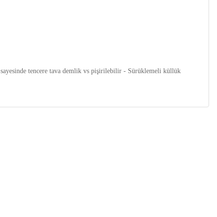
ayesinde tencere tava demlik vs pişirilebilir - Sürüklemeli küllük
ıza iletebilirsiniz.