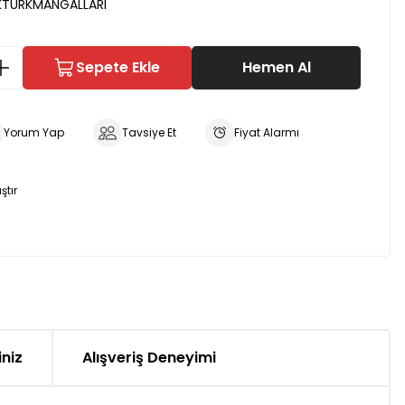
TÜRKMANGALLARI
Sepete Ekle
Hemen Al
Yorum Yap
Tavsiye Et
Fiyat Alarmı
ştır
iniz
Alışveriş Deneyimi