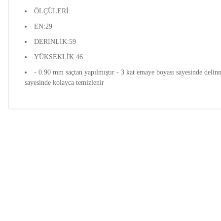
ÖLÇÜLERİ:
EN:29
DERİNLİK:59
YÜKSEKLİK:46
- 0.90 mm saçtan yapılmıştır - 3 kat emaye boyası sayesinde delinm
sayesinde kolayca temizlenir
Bu ürünün fiyat bilgisi, resim, ürün açıklamalarında ve diğer k
Görüş ve önerileriniz için teşekkür ederiz.
Ürün resmi kalitesiz, bozuk veya görüntülenemiyor.
Ürün açıklamasında eksik bilgiler bulunuyor.
Ürün bilgilerinde hatalar bulunuyor.
Ürün fiyatı diğer sitelerden daha pahalı.
Bu ürüne benzer farklı alternatifler olmalı.