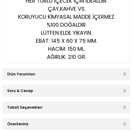
HER TÜRLÜ İÇECEK İÇİN İDEALDİR.
ÇAY,KAHVE VS.
KORUYUCU KİMYASAL MADDE İÇERMEZ.
%100 DOĞALDIR.
LÜTFEN ELDE YIKAYIN.
EBAT: 145 X 60 X 75 MM.
HACİM: 150 ML.
AĞIRLIK: 210 GR.
Ürün Yorumları
Soru & Cevap
Bu ürüne ilk yorumu siz yapın!
Taksit Seçenekleri
Ürün hakkında henüz soru sorulmamış.
Yorum Yaz
Önerileriniz
Soru Sor