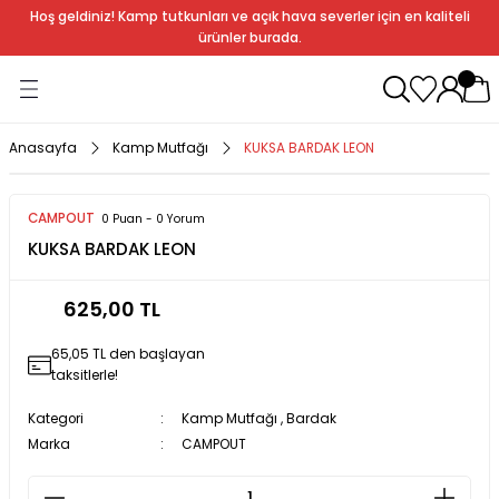
Hoş geldiniz! Kamp tutkunları ve açık hava severler için en kaliteli
Geri Dön
Geri Dön
Geri Dön
Geri Dön
Geri Dön
Geri Dön
Geri Dön
Geri Dön
ürünler burada.
ağı
ndalye
anları
rlık
Soba
dır Ekipmanları
Anasayfa
Kamp Mutfağı
KUKSA BARDAK LEON
r
CAMPOUT
0 Puan - 0 Yorum
KUKSA BARDAK LEON
rı
ı
al
625,00 TL
arları
65,05 TL den başlayan
al
taksitlerle!
Kategori
Kamp Mutfağı
,
Bardak
Marka
CAMPOUT
bak
a