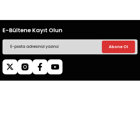
ile alışveriş yapın.
ile alışveriş yapın.
E-Bültene Kayıt Olun
Abone Ol
Müşteri İletişim
0540 379 64 72
Whatsapp Destek
0540 379 64 72
destek@mgokturkgroup.com