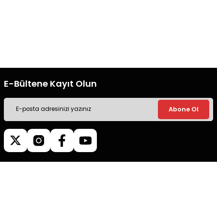
Ücretsiz Kargo
Güvenli Alışveriş
Tüm siparişleriniz’de hızlı kargo
Tüm siparişleriniz’de hızlı kargo
ile alışveriş yapın.
ile alışveriş yapın.
E-Bültene Kayıt Olun
Abone Ol
Müşteri İletişim
0540 379 64 72
Whatsapp Destek