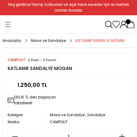
Hoş geldiniz! Kamp tutkunları ve açık hava severler için en kaliteli
Geri Dön
Geri Dön
Geri Dön
Geri Dön
Geri Dön
Geri Dön
Geri Dön
Geri Dön
ürünler burada.
ağı
ndalye
anları
rlık
Soba
dır Ekipmanları
Anasayfa
Masa ve Sandalye
KATLANIR SANDALYE MOGAN
r
CAMPOUT
0 Puan - 0 Yorum
KATLANIR SANDALYE MOGAN
rı
ı
al
1.250,00 TL
arları
130,10 TL den başlayan
al
taksitlerle!
Kategori
Masa ve Sandalye
,
Sandalye
Marka
CAMPOUT
bak
a