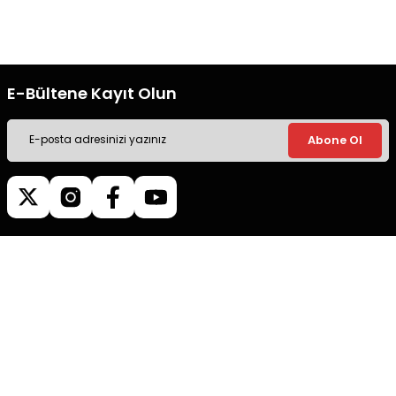
Tüm siparişleriniz’de hızlı kargo
Tüm siparişleriniz’de hızlı kargo
ile alışveriş yapın.
ile alışveriş yapın.
E-Bültene Kayıt Olun
Abone Ol
Müşteri İletişim
0540 379 64 72
Whatsapp Destek
0540 379 64 72
destek@mgokturkgroup.com