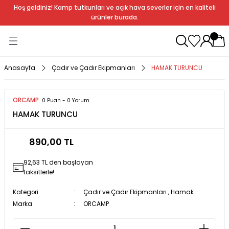
Hoş geldiniz! Kamp tutkunları ve açık hava severler için en kaliteli
Geri Dön
Geri Dön
Geri Dön
Geri Dön
Geri Dön
Geri Dön
Geri Dön
Geri Dön
ürünler burada.
ağı
ndalye
anları
rlık
Soba
dır Ekipmanları
Anasayfa
Çadır ve Çadır Ekipmanları
HAMAK TURUNCU
r
ORCAMP
0 Puan - 0 Yorum
HAMAK TURUNCU
rı
ı
al
890,00 TL
arları
92,63 TL den başlayan
al
taksitlerle!
Kategori
Çadır ve Çadır Ekipmanları
,
Hamak
Marka
ORCAMP
bak
a