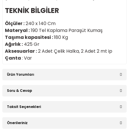
TEKNİK BİLGİLER
Ölçüler :
240 x 140 Cm
Materyal :
190 Tel Kaplama Paraşüt Kumaş
Taşıma kapasitesi :
180 Kg
Ağırlık :
425 Gr
Aksesuarlar :
2 Adet Çelik Halka, 2 Adet 2 mt ip
Çanta
: Var
Ürün Yorumları
Soru & Cevap
Bu ürüne ilk yorumu siz yapın!
Taksit Seçenekleri
Ürün hakkında henüz soru sorulmamış.
Yorum Yaz
Önerileriniz