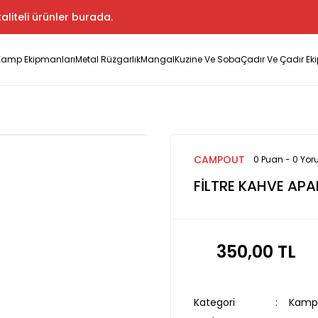
aliteli ürünler burada.
Kamp Ekipmanları
Metal Rüzgarlık
Mangal
Kuzine Ve Soba
Çadır Ve Çadır Ek
CAMPOUT
0 Puan - 0 Yo
FİLTRE KAHVE APA
350,00 TL
Kategori
Kamp