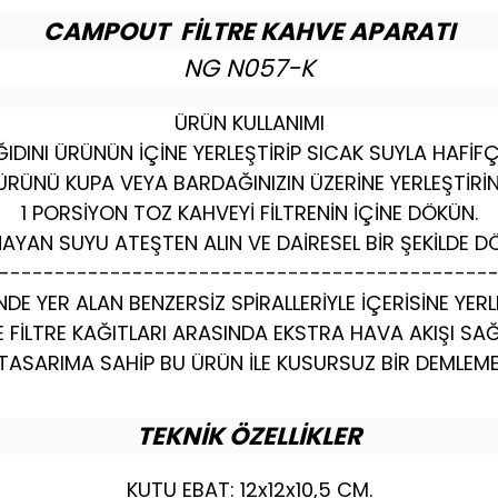
CAMPOUT FİLTRE KAHVE APARATI
NG N057-K
ÜRÜN KULLANIMI
ĞIDINI ÜRÜNÜN İÇİNE YERLEŞTİRİP SICAK SUYLA HAFİFÇ
ÜRÜNÜ KUPA VEYA BARDAĞINIZIN ÜZERİNE YERLEŞTİRİN
1 PORSİYON TOZ KAHVEYİ FİLTRENİN İÇİNE DÖKÜN.
AYAN SUYU ATEŞTEN ALIN VE DAİRESEL BİR ŞEKİLDE D
--------------------------------------------
NDE YER ALAN BENZERSİZ SPİRALLERİYLE İÇERİSİNE YERL
E FİLTRE KAĞITLARI ARASINDA EKSTRA HAVA AKIŞI SAĞ
İR TASARIMA SAHİP BU ÜRÜN İLE KUSURSUZ BİR DEML
TEKNİK ÖZELLİKLER
KUTU EBAT: 12x12x10,5 CM.