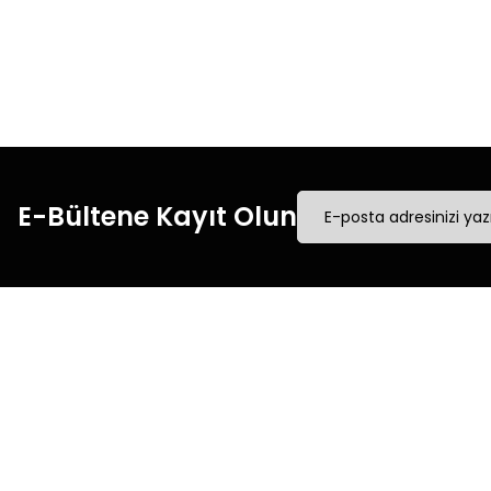
Tüm siparişleriniz’de
Tüm
hızlı kargo ile alışveriş
hızl
yapın.
E-Bültene Kayıt Olun
Müşteri İletişim
Kurumsal
Mesafeli Satış Sözleşmesi
0540 379 64 72
Üyelik Sözleşmesi
Whatsapp Destek
Gizlilik & Güvenlik
0540 379 64 72