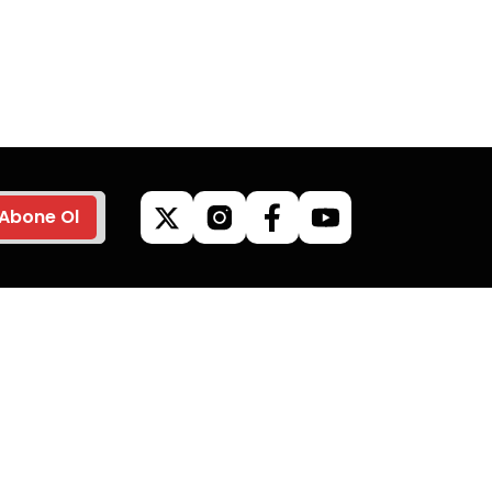
z’de
Tüm siparişleriniz’de
veriş
hızlı kargo ile alışveriş
yapın.
Abone Ol
ilgileri
Kategoriler
Kamp Malzemeleri
Mangallar
Giyim & Aksesuar