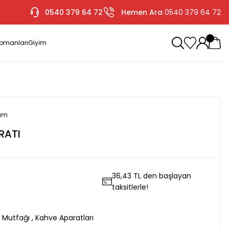
0540 379 64 72
Hemen Ara
0540 379 64 72
ipmanları
Giyim
rum
RATI
36,43 TL den başlayan
taksitlerle!
 Mutfağı
,
Kahve Aparatları