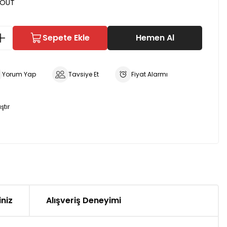
OUT
Sepete Ekle
Hemen Al
Yorum Yap
Tavsiye Et
Fiyat Alarmı
ştır
iniz
Alışveriş Deneyimi