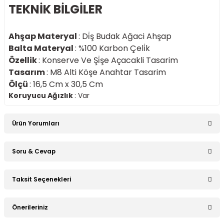
TEKNİK BİLGİLER
Ahşap Materyal
: Di̇ş Budak Ağaci Ahşap
Balta Materyal
: %100 Karbon Çeli̇k
Özellik
: Konserve Ve Şi̇şe Açacakli Tasarim
Tasarım
: M8 Alti Köşe Anahtar Tasarim
Ölçü
: 16,5 Cm x 30,5 Cm
Koruyucu Ağızlık
: Var
Ürün Yorumları
Soru & Cevap
Bu ürüne ilk yorumu siz yapın!
Taksit Seçenekleri
Ürün hakkında henüz soru sorulmamış.
Yorum Yaz
Önerileriniz
Soru Sor