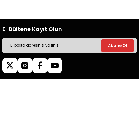
ile alışveriş yapın.
ile alışveriş yapın.
E-Bültene Kayıt Olun
Abone Ol
Müşteri İletişim
0540 379 64 72
Whatsapp Destek
0540 379 64 72
destek@mgokturkgroup.com