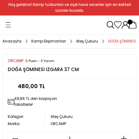
Hoş geldiniz! Kamp tutkunları ve açık hava severler için en kaliteli
Geri Dön
Geri Dön
Geri Dön
Geri Dön
Geri Dön
Geri Dön
Geri Dön
Geri Dön
ürünler burada.
ağı
ndalye
anları
rlık
Soba
dır Ekipmanları
Anasayfa
Kamp Ekipmanları
Ateş Çukuru
DOĞA ŞÖMİNESİ 
r
ORCAMP
0 Puan - 0 Yorum
DOĞA ŞÖMİNESİ IZGARA 37 CM
rı
ı
al
480,00 TL
arları
49,96 TL den başlayan
al
taksitlerle!
Kategori
Ateş Çukuru
Marka
ORCAMP
bak
a