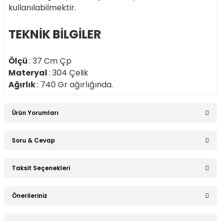
kullanılabilmektir.
TEKNİK BİLGİLER
Ölçü
: 37 Cm Çp
Materyal
: 304 Çelik
Ağırlık
: 740 Gr ağırlığında.
Ürün Yorumları
Soru & Cevap
Bu ürüne ilk yorumu siz yapın!
Taksit Seçenekleri
Ürün hakkında henüz soru sorulmamış.
Yorum Yaz
Önerileriniz
Soru Sor
Bu ürünün fiyat bilgisi, resim, ürün açıklamalarında ve diğer