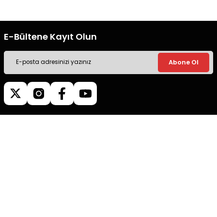
E-Bültene Kayıt Olun
Abone Ol
Müşteri İletişim
0540 379 64 72
Whatsapp Destek
0540 379 64 72
destek@mgokturkgroup.com
Kurumsal