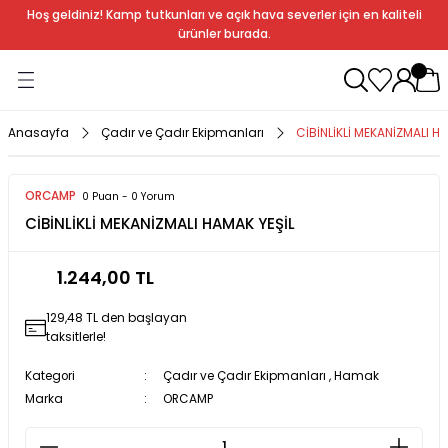
Hoş geldiniz! Kamp tutkunları ve açık hava severler için en kaliteli
Geri Dön
Geri Dön
Geri Dön
Geri Dön
Geri Dön
Geri Dön
Geri Dön
Geri Dön
ürünler burada.
ağı
ndalye
anları
rlık
Soba
dır Ekipmanları
Anasayfa
Çadır ve Çadır Ekipmanları
CİBİNLİKLİ MEKANİZMALI H
r
ORCAMP
0 Puan - 0 Yorum
CİBİNLİKLİ MEKANİZMALI HAMAK YEŞİL
rı
ı
al
1.244,00 TL
arları
129,48 TL den başlayan
al
taksitlerle!
Kategori
Çadır ve Çadır Ekipmanları
,
Hamak
Marka
ORCAMP
bak
a