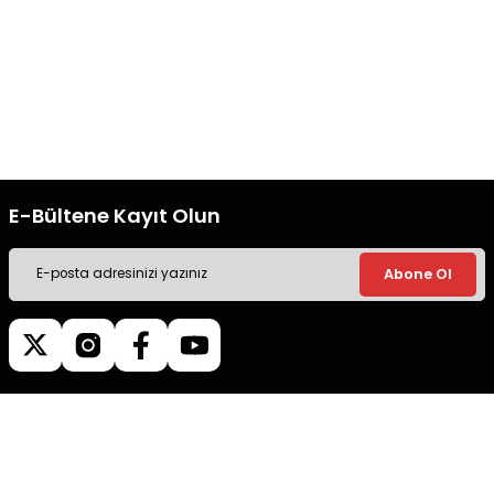
Gönder
Ücretsiz Kargo
Güvenli Alışveriş
Tüm siparişleriniz’de hızlı kargo
Tüm siparişleriniz’de hızlı kargo
ile alışveriş yapın.
ile alışveriş yapın.
E-Bültene Kayıt Olun
Abone Ol
Müşteri İletişim
0540 379 64 72