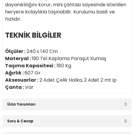
dayanıklılığını korur, mini çantası sayesinde istenilen
heryere kolaylıkla taşınabilir. Kurulumu basit ve
hızlıdır.
TEKNİK BİLGİLER
Ölçüler :
240 x 140 Cm
Materyal :
190 Tel Kaplama Paraşüt Kumaş
Taşıma Kapasitesi :
180 Kg
Ağırlık :
607 Gr
Aksesuarlar :
2 Adet Çelik Halka, 2 Adet 2 mt ip
Çanta :
Var
Ürün Yorumları
Soru & Cevap
Bu ürüne ilk yorumu siz yapın!