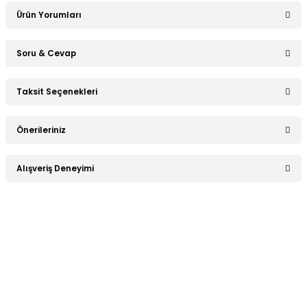
Ürün Yorumları
Soru & Cevap
Bu ürüne ilk yorumu siz yapın!
Taksit Seçenekleri
Ürün hakkında henüz soru sorulmamış.
Yorum Yaz
Önerileriniz
Soru Sor
Bu ürünün fiyat bilgisi, resim, ürün açıklamalarında ve diğer
Alışveriş Deneyimi
konularda yetersiz gördüğünüz noktaları öneri formunu
kullanarak tarafımıza iletebilirsiniz.
Görüş ve önerileriniz için teşekkür ederiz.
Sitemize ilk yorumu siz yapın!
Ürün resmi kalitesiz, bozuk veya görüntülenemiyor.
Ürün açıklamasında eksik bilgiler bulunuyor.
Deneyimini Paylaş
Ürün bilgilerinde hatalar bulunuyor.
Ürün fiyatı diğer sitelerden daha pahalı.