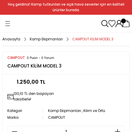
Hoş geldiniz! Kamp tutkunları ve açık hava severler için en kaliteli
Geri Dön
Geri Dön
Geri Dön
Geri Dön
Geri Dön
Geri Dön
Geri Dön
Geri Dön
ürünler burada.
ağı
ndalye
anları
rlık
Soba
dır Ekipmanları
Anasayfa
Kamp Ekipmanları
CAMPOUT KİLİM MODEL 3
r
CAMPOUT
0 Puan - 0 Yorum
CAMPOUT KİLİM MODEL 3
rı
ı
al
1.250,00 TL
arları
130,10 TL den başlayan
al
taksitlerle!
Kategori
Kamp Ekipmanları
,
Kilim ve Örtü
Marka
CAMPOUT
bak
a