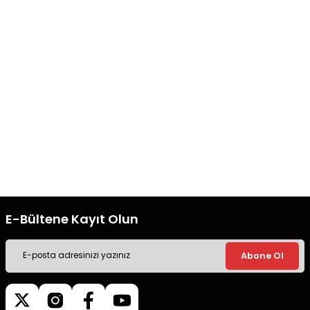
Bu ürüne benzer farklı alternatifler olmalı.
Hızlı Kargo
Orjinal Ürün
Tüm siparişleriniz’de hızlı kargo
Tüm siparişleriniz’de hızlı kargo
ile alışveriş yapın.
ile alışveriş yapın.
Gönder
Ücretsiz Kargo
Güvenli Alışveriş
Tüm siparişleriniz’de hızlı kargo
Tüm siparişleriniz’de hızlı kargo
ile alışveriş yapın.
ile alışveriş yapın.
E-Bültene Kayıt Olun
Abone Ol