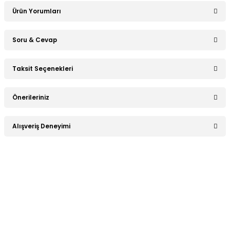
Ürün Yorumları
Soru & Cevap
Bu ürüne ilk yorumu siz yapın!
Taksit Seçenekleri
Ürün hakkında henüz soru sorulmamış.
Yorum Yaz
Önerileriniz
Soru Sor
Bu ürünün fiyat bilgisi, resim, ürün açıklamalarında ve diğer
Alışveriş Deneyimi
konularda yetersiz gördüğünüz noktaları öneri formunu
kullanarak tarafımıza iletebilirsiniz.
Görüş ve önerileriniz için teşekkür ederiz.
Sitemize ilk yorumu siz yapın!
Ürün resmi kalitesiz, bozuk veya görüntülenemiyor.
Ürün açıklamasında eksik bilgiler bulunuyor.
Deneyimini Paylaş
Ürün bilgilerinde hatalar bulunuyor.
Ürün fiyatı diğer sitelerden daha pahalı.