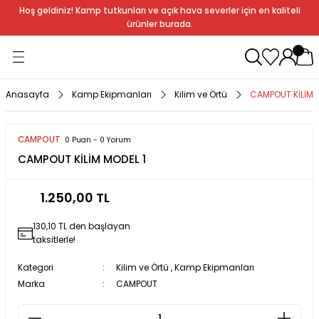
Hoş geldiniz! Kamp tutkunları ve açık hava severler için en kaliteli
Geri Dön
Geri Dön
Geri Dön
Geri Dön
Geri Dön
Geri Dön
Geri Dön
Geri Dön
ürünler burada.
ağı
ndalye
anları
rlık
Soba
dır Ekipmanları
Anasayfa
Kamp Ekipmanları
Kilim ve Örtü
CAMPOUT KİLİM 
r
CAMPOUT
0 Puan - 0 Yorum
CAMPOUT KİLİM MODEL 1
rı
ı
al
1.250,00 TL
arları
130,10 TL den başlayan
al
taksitlerle!
Kategori
Kilim ve Örtü
,
Kamp Ekipmanları
Marka
CAMPOUT
bak
a