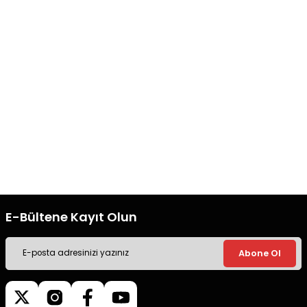
Bu ürüne benzer farklı alternatifler olmalı.
Hızlı Kargo
Orjinal Ürün
Tüm siparişleriniz’de hızlı kargo
Tüm siparişleriniz’de hızlı kargo
ile alışveriş yapın.
ile alışveriş yapın.
Gönder
Ücretsiz Kargo
Güvenli Alışveriş
Tüm siparişleriniz’de hızlı kargo
Tüm siparişleriniz’de hızlı kargo
ile alışveriş yapın.
ile alışveriş yapın.
E-Bültene Kayıt Olun
Abone Ol