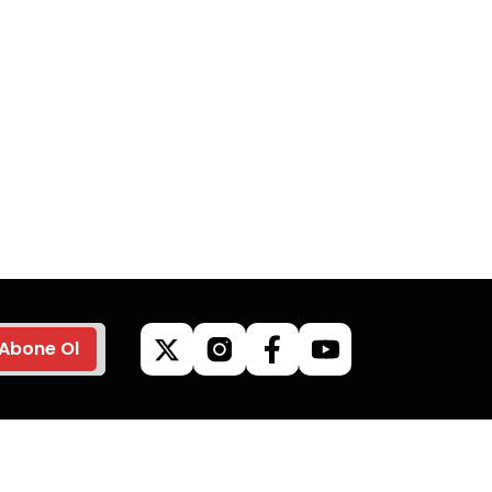
go
Güvenli Alışveriş
z’de
Tüm siparişleriniz’de
veriş
hızlı kargo ile alışveriş
yapın.
Abone Ol
ilgileri
Kategoriler