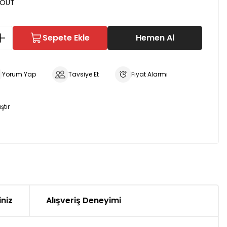
OUT
Sepete Ekle
Hemen Al
Yorum Yap
Tavsiye Et
Fiyat Alarmı
ştır
iniz
Alışveriş Deneyimi