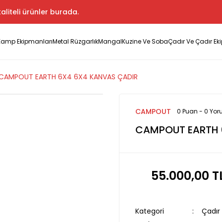
aliteli ürünler burada.
Kamp Ekipmanları
Metal Rüzgarlık
Mangal
Kuzine Ve Soba
Çadır Ve Çadır Ek
CAMPOUT EARTH 6X4 6X4 KANVAS ÇADIR
CAMPOUT
0 Puan - 0 Yo
CAMPOUT EARTH 
55.000,00 T
Kategori
Çadır