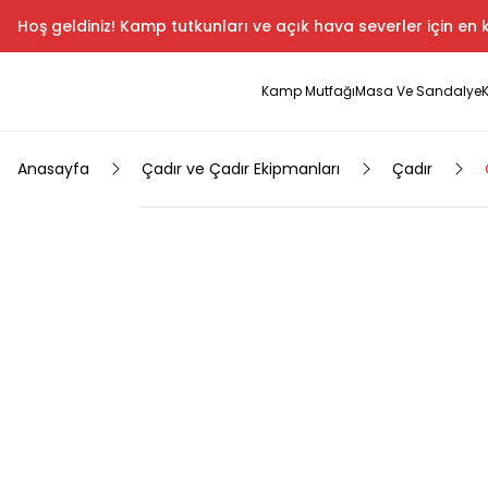
Hoş geldiniz! Kamp tutkunları ve açık hava severler için en k
Kamp Mutfağı
Masa Ve Sandalye
Anasayfa
Çadır ve Çadır Ekipmanları
Çadır