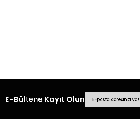
Ürün bilgilerinde hatalar bulunuyor.
Ürün fiyatı diğer sitelerden daha pahalı.
Bu ürüne benzer farklı alternatifler olmalı.
Hızlı Kargo
Tüm siparişleriniz’de
Tüm
hızlı kargo ile alışveriş
hızl
yapın.
E-Bültene Kayıt Olun
Müşteri İletişim
Kurumsal