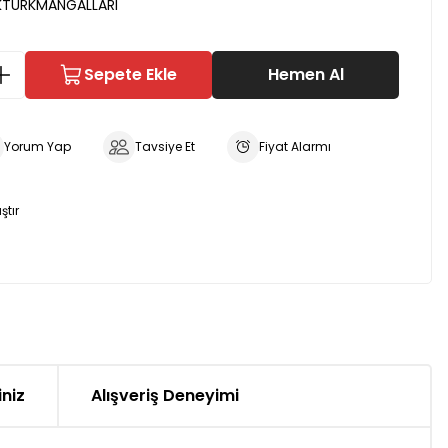
TÜRKMANGALLARI
Sepete Ekle
Hemen Al
Yorum Yap
Tavsiye Et
Fiyat Alarmı
ştır
iniz
Alışveriş Deneyimi