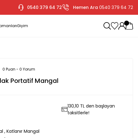
0540 379 64 72
Hemen Ara
0540 379 64 72
ipmanları
Giyim
0 Puan - 0 Yorum
lak Portatif Mangal
130,10 TL den başlayan
taksitlerle!
al
,
Katlanır Mangal