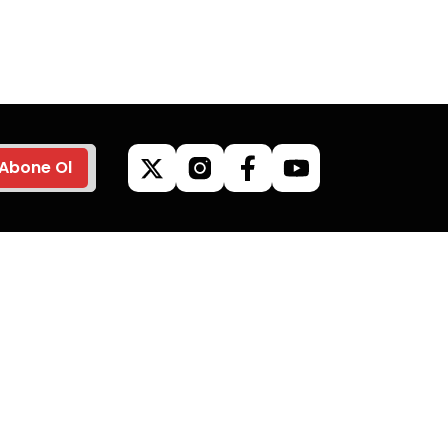
veriş
hızlı kargo ile alışveriş
yapın.
Abone Ol
ilgileri
Kategoriler
Kamp Malzemeleri
Mangallar
Giyim & Aksesuar
Outdoor Ürünleri