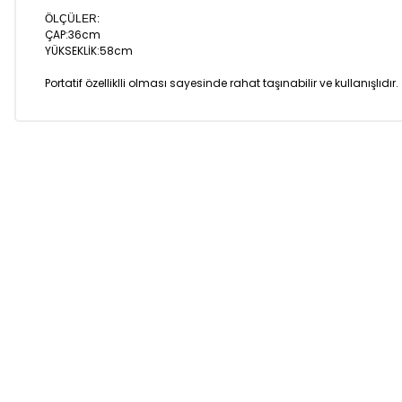
ÖLÇÜLER:
ÇAP:36cm
YÜKSEKLİK:58cm
Portatif özelliklli olması sayesinde rahat taşınabilir ve kullanışlıdır.
Bu ürünün fiyat bilgisi, resim, ürün açıklamalarında ve diğer k
Görüş ve önerileriniz için teşekkür ederiz.
Ürün resmi kalitesiz, bozuk veya görüntülenemiyor.
Ürün açıklamasında eksik bilgiler bulunuyor.
Ürün bilgilerinde hatalar bulunuyor.
Ürün fiyatı diğer sitelerden daha pahalı.
Bu ürüne benzer farklı alternatifler olmalı.
Hızlı Kargo
Tüm siparişleriniz’de
Tüm