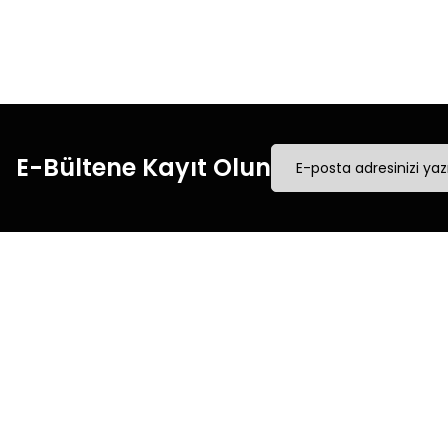
hızlı kargo ile alışveriş
hızl
yapın.
E-Bültene Kayıt Olun
Müşteri İletişim
Kurumsal
Mesafeli Satış Sözleşmesi
0540 379 64 72
Üyelik Sözleşmesi
Whatsapp Destek
Gizlilik & Güvenlik
0540 379 64 72
Kişisel Verilerin Korunması