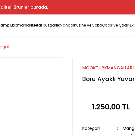
aliteli ürünler burada.
Kamp Ekipmanları
Metal Rüzgarlık
Mangal
Kuzine Ve Soba
Çadır Ve Çadır Ek
angal
MGÖKTÜRKMANGALLARI
Boru Ayaklı Yuvar
1.250,00 TL
Kategori
Mang