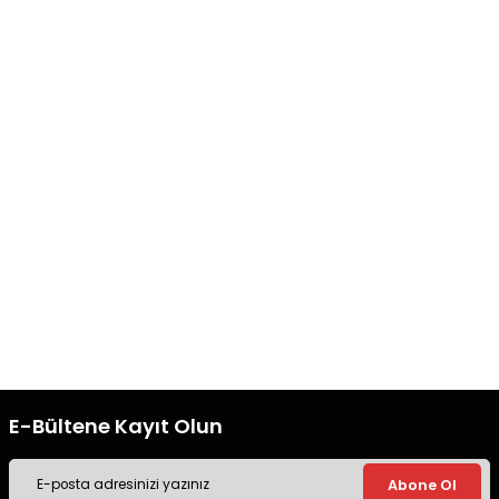
Deneyimini Paylaş
Ürün bilgilerinde hatalar bulunuyor.
Ürün fiyatı diğer sitelerden daha pahalı.
Bu ürüne benzer farklı alternatifler olmalı.
Hızlı Kargo
Orjinal Ürün
Tüm siparişleriniz’de hızlı kargo
Tüm siparişleriniz’de hızlı kargo
ile alışveriş yapın.
ile alışveriş yapın.
Gönder
Ücretsiz Kargo
Güvenli Alışveriş
Tüm siparişleriniz’de hızlı kargo
Tüm siparişleriniz’de hızlı kargo
ile alışveriş yapın.
ile alışveriş yapın.
E-Bültene Kayıt Olun
Abone Ol