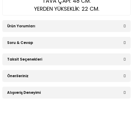
TAVA ÇAPI: 48 CM.
YERDEN YÜKSEKLİK: 22 CM.
Ürün Yorumları
Soru & Cevap
Bu ürüne ilk yorumu siz yapın!
Taksit Seçenekleri
Ürün hakkında henüz soru sorulmamış.
Yorum Yaz
Önerileriniz
Soru Sor
Bu ürünün fiyat bilgisi, resim, ürün açıklamalarında ve diğer
Alışveriş Deneyimi
konularda yetersiz gördüğünüz noktaları öneri formunu
kullanarak tarafımıza iletebilirsiniz.
Görüş ve önerileriniz için teşekkür ederiz.
Sitemize ilk yorumu siz yapın!
Ürün resmi kalitesiz, bozuk veya görüntülenemiyor.
Ürün açıklamasında eksik bilgiler bulunuyor.