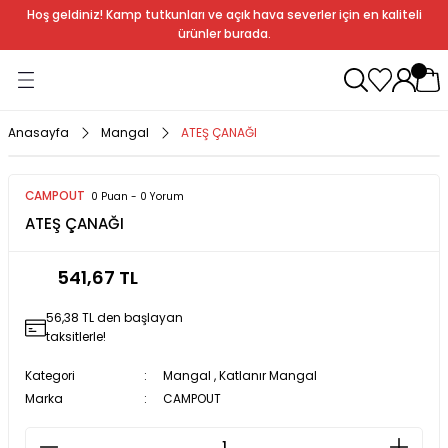
Hoş geldiniz! Kamp tutkunları ve açık hava severler için en kaliteli
Geri Dön
Geri Dön
Geri Dön
Geri Dön
Geri Dön
Geri Dön
Geri Dön
Geri Dön
ürünler burada.
ağı
ndalye
anları
rlık
Soba
dır Ekipmanları
Anasayfa
Mangal
ATEŞ ÇANAĞI
r
CAMPOUT
0 Puan - 0 Yorum
ATEŞ ÇANAĞI
rı
ı
al
541,67 TL
arları
56,38 TL den başlayan
al
taksitlerle!
Kategori
Mangal
,
Katlanır Mangal
Marka
CAMPOUT
bak
a