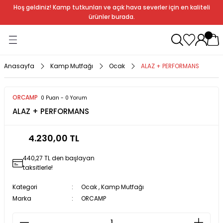
Hoş geldiniz! Kamp tutkunları ve açık hava severler için en kaliteli
Geri Dön
Geri Dön
Geri Dön
Geri Dön
Geri Dön
Geri Dön
Geri Dön
Geri Dön
ürünler burada.
ağı
ndalye
anları
rlık
Soba
dır Ekipmanları
Anasayfa
Kamp Mutfağı
Ocak
ALAZ + PERFORMANS
r
ORCAMP
0 Puan - 0 Yorum
ALAZ + PERFORMANS
rı
ı
al
4.230,00 TL
arları
440,27 TL den başlayan
al
taksitlerle!
Kategori
Ocak
,
Kamp Mutfağı
Marka
ORCAMP
bak
a