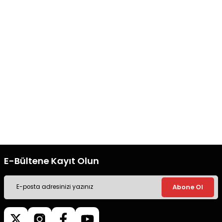
Bu ürüne benzer farklı alternatifler olmalı.
Hızlı Kargo
Orjinal Ürün
Tüm siparişleriniz’de hızlı kargo
Tüm siparişleriniz’de hızlı kargo
ile alışveriş yapın.
ile alışveriş yapın.
Gönder
Ücretsiz Kargo
Güvenli Alışveriş
Tüm siparişleriniz’de hızlı kargo
Tüm siparişleriniz’de hızlı kargo
ile alışveriş yapın.
ile alışveriş yapın.
E-Bültene Kayıt Olun
Abone Ol