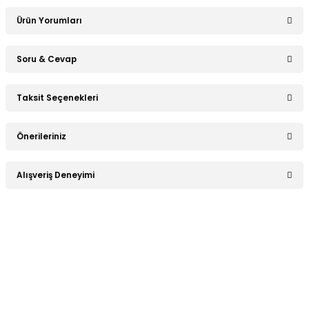
Ürün Yorumları
Soru & Cevap
Bu ürüne ilk yorumu siz yapın!
Taksit Seçenekleri
Ürün hakkında henüz soru sorulmamış.
Yorum Yaz
Önerileriniz
Soru Sor
Bu ürünün fiyat bilgisi, resim, ürün açıklamalarında ve diğer
Alışveriş Deneyimi
konularda yetersiz gördüğünüz noktaları öneri formunu
kullanarak tarafımıza iletebilirsiniz.
Görüş ve önerileriniz için teşekkür ederiz.
Sitemize ilk yorumu siz yapın!
Ürün resmi kalitesiz, bozuk veya görüntülenemiyor.
Ürün açıklamasında eksik bilgiler bulunuyor.
Deneyimini Paylaş
Ürün bilgilerinde hatalar bulunuyor.
Ürün fiyatı diğer sitelerden daha pahalı.