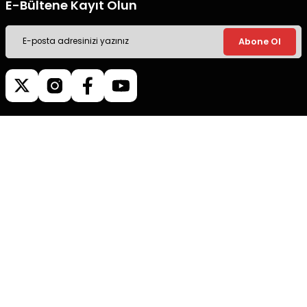
E-Bültene Kayıt Olun
Abone Ol
Müşteri İletişim
0540 379 64 72
Whatsapp Destek
0540 379 64 72
destek@mgokturkgroup.com
Kurumsal
Müşteri Hizmetleri