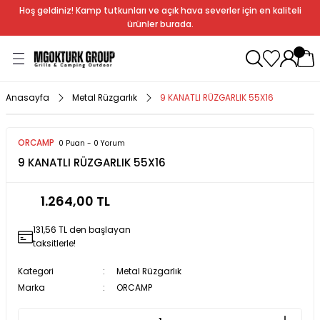
Hoş geldiniz! Kamp tutkunları ve açık hava severler için en kaliteli
Geri Dön
Geri Dön
Geri Dön
Geri Dön
Geri Dön
Geri Dön
Geri Dön
Geri Dön
ürünler burada.
ağı
ndalye
anları
rlık
Soba
dır Ekipmanları
Anasayfa
Metal Rüzgarlık
9 KANATLI RÜZGARLIK 55X16
r
ORCAMP
0 Puan - 0 Yorum
9 KANATLI RÜZGARLIK 55X16
rı
ı
al
arları
1.264,00 TL
131,56 TL den başlayan
al
taksitlerle!
Kategori
Metal Rüzgarlık
Marka
ORCAMP
bak
a