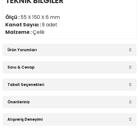
TEKNİK BİLGİLER
Ölçü :
55 X 150 X 6 mm
Kanat Sayısı :
9 adet
Malzeme :
Çelik
Ürün Yorumları
Soru & Cevap
Bu ürüne ilk yorumu siz yapın!
Taksit Seçenekleri
Ürün hakkında henüz soru sorulmamış.
Yorum Yaz
Önerileriniz
Soru Sor
Bu ürünün fiyat bilgisi, resim, ürün açıklamalarında ve diğer
Alışveriş Deneyimi
konularda yetersiz gördüğünüz noktaları öneri formunu
kullanarak tarafımıza iletebilirsiniz.
Görüş ve önerileriniz için teşekkür ederiz.