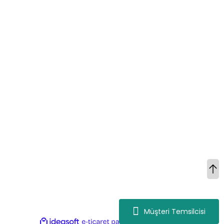
destek@mgokturkgroup.com
Kurumsal
Müşteri Hizmetleri
Alışveriş Bilgileri
Kategoriler
Copyright 2023 © Gokturkmangalları.com 256bit SSL sertifikası ile
korunmaktadır.
Müşteri Temsilcisi
ideasoft
ile
e-