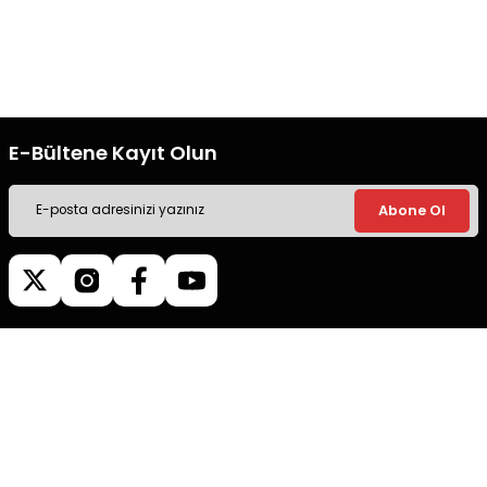
Ücretsiz Kargo
Güvenli Alışveriş
Tüm siparişleriniz’de hızlı kargo
Tüm siparişleriniz’de hızlı kargo
ile alışveriş yapın.
ile alışveriş yapın.
E-Bültene Kayıt Olun
Abone Ol
Müşteri İletişim
0540 379 64 72
Whatsapp Destek
0540 379 64 72