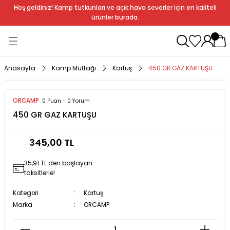
Hoş geldiniz! Kamp tutkunları ve açık hava severler için en kaliteli
Geri Dön
Geri Dön
Geri Dön
Geri Dön
Geri Dön
Geri Dön
Geri Dön
Geri Dön
ürünler burada.
ağı
ndalye
anları
rlık
Soba
dır Ekipmanları
Anasayfa
Kamp Mutfağı
Kartuş
450 GR GAZ KARTUŞU
r
ORCAMP
0 Puan - 0 Yorum
450 GR GAZ KARTUŞU
rı
ı
al
345,00 TL
arları
35,91 TL den başlayan
al
taksitlerle!
Kategori
Kartuş
Marka
ORCAMP
bak
a