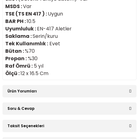
MSDS :
Var
TSE (TS EN 417 ) :
Uygun
BAR PH :
10.5
Uyumluluk :
EN-417 Aletler
Saklama :
Serin/kuru
Tek Kullanımlık :
Evet
Bütan :
%70
Propan :
%30
Raf Ömrü :
5 yıl
Ölçü :
12 x 16.5 Cm
Ürün Yorumları
Soru & Cevap
Bu ürüne ilk yorumu siz yapın!
Taksit Seçenekleri
Ürün hakkında henüz soru sorulmamış.
Yorum Yaz