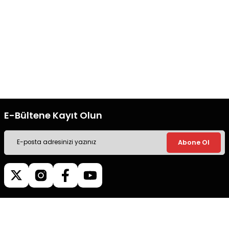
Gönder
Ücretsiz Kargo
Güvenli Alışveriş
Tüm siparişleriniz’de hızlı kargo
Tüm siparişleriniz’de hızlı kargo
ile alışveriş yapın.
ile alışveriş yapın.
E-Bültene Kayıt Olun
Abone Ol
Müşteri İletişim