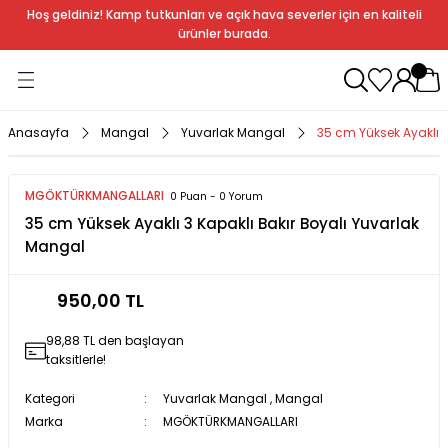
Hoş geldiniz! Kamp tutkunları ve açık hava severler için en kaliteli
Geri Dön
Geri Dön
Geri Dön
Geri Dön
Geri Dön
Geri Dön
Geri Dön
Geri Dön
ürünler burada.
ağı
ndalye
anları
rlık
Soba
dır Ekipmanları
Anasayfa
Mangal
Yuvarlak Mangal
35 cm Yüksek Ayaklı 3
r
MGÖKTÜRKMANGALLARI
0 Puan - 0 Yorum
35 cm Yüksek Ayaklı 3 Kapaklı Bakır Boyalı Yuvarlak
rı
ı
al
Mangal
arları
950,00 TL
al
98,88 TL den başlayan
taksitlerle!
Kategori
Yuvarlak Mangal
,
Mangal
bak
a
Marka
MGÖKTÜRKMANGALLARI