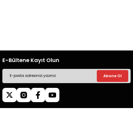
Gönder
Ücretsiz Kargo
Güvenli Alışveriş
Tüm siparişleriniz’de hızlı kargo
Tüm siparişleriniz’de hızlı kargo
ile alışveriş yapın.
ile alışveriş yapın.
E-Bültene Kayıt Olun
Abone Ol
Müşteri İletişim
0540 379 64 72