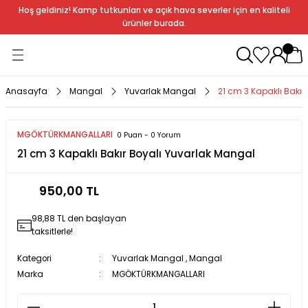
Hoş geldiniz! Kamp tutkunları ve açık hava severler için en kaliteli
Geri Dön
Geri Dön
Geri Dön
Geri Dön
Geri Dön
Geri Dön
Geri Dön
Geri Dön
ürünler burada.
ağı
ndalye
anları
rlık
Soba
dır Ekipmanları
Anasayfa
Mangal
Yuvarlak Mangal
21 cm 3 Kapaklı Bakır
r
MGÖKTÜRKMANGALLARI
0 Puan - 0 Yorum
21 cm 3 Kapaklı Bakır Boyalı Yuvarlak Mangal
rı
ı
al
950,00 TL
arları
98,88 TL den başlayan
al
taksitlerle!
Kategori
Yuvarlak Mangal
,
Mangal
Marka
MGÖKTÜRKMANGALLARI
bak
a