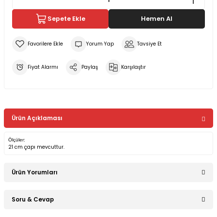
Sepete Ekle
Hemen Al
Yorum Yap
Tavsiye Et
Fiyat Alarmı
Paylaş
Karşılaştır
Ürün Açıklaması
Ölçüler:
21 cm çapı mevcuttur.
Ürün Yorumları
Soru & Cevap
Bu ürüne ilk yorumu siz yapın!