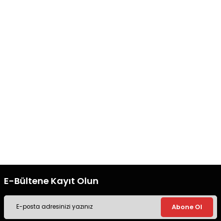
Ürün bilgilerinde hatalar bulunuyor.
Ürün fiyatı diğer sitelerden daha pahalı.
Bu ürüne benzer farklı alternatifler olmalı.
Hızlı Kargo
Orjinal Ürün
Tüm siparişleriniz’de hızlı kargo
Tüm siparişleriniz’de hızlı kargo
ile alışveriş yapın.
ile alışveriş yapın.
Gönder
Ücretsiz Kargo
Güvenli Alışveriş
Tüm siparişleriniz’de hızlı kargo
Tüm siparişleriniz’de hızlı kargo
ile alışveriş yapın.
ile alışveriş yapın.
E-Bültene Kayıt Olun
Abone Ol