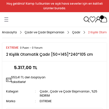
Hoş geldiniz! Kamp tutkunları ve açık hava severler için en kaliteli
Geri Dön
Geri Dön
Geri Dön
Geri Dön
Geri Dön
Geri Dön
Geri Dön
Geri Dön
ürünler burada.
ağı
ndalye
anları
rlık
Soba
dır Ekipmanları
Anasayfa
Çadır ve Çadır Ekipmanları
Çadır
2 Kişilik Oto
r
EXTREME
0 Puan - 0 Yorum
2 Kişilik Otomatik Çadır [50+145]*240*105 cm
rı
ı
al
5.317,00 TL
arları
553,41 TL den başlayan
al
taksitlerle!
Kategori
Çadır
,
Çadır ve Çadır Ekipmanları
,
%25
İNDİRİM
Marka
EXTREME
bak
a