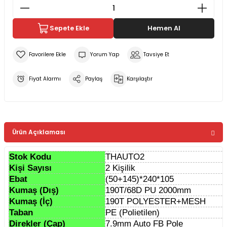
Sepete Ekle
Hemen Al
Yorum Yap
Tavsiye Et
Fiyat Alarmı
Paylaş
Karşılaştır
Ürün Açıklaması
Stok Kodu
THAUTO2
Kişi Sayısı
2 Kişilik
Ebat
(50+145)*240*105
Kumaş (Dış)
190T/68D PU 2000mm
Kumaş (İç)
190T POLYESTER+MESH
Taban
PE (Polietilen)
Direkler (Çap)
7.9mm Auto FB Pole