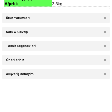
Ağırlık
3.3kg
Ürün Yorumları
Soru & Cevap
Bu ürüne ilk yorumu siz yapın!
Taksit Seçenekleri
Ürün hakkında henüz soru sorulmamış.
Yorum Yaz
Önerileriniz
Soru Sor
Bu ürünün fiyat bilgisi, resim, ürün açıklamalarında ve diğer
Alışveriş Deneyimi
konularda yetersiz gördüğünüz noktaları öneri formunu
kullanarak tarafımıza iletebilirsiniz.
Görüş ve önerileriniz için teşekkür ederiz.
Sitemize ilk yorumu siz yapın!
Ürün resmi kalitesiz, bozuk veya görüntülenemiyor.
Ürün açıklamasında eksik bilgiler bulunuyor.
Deneyimini Paylaş